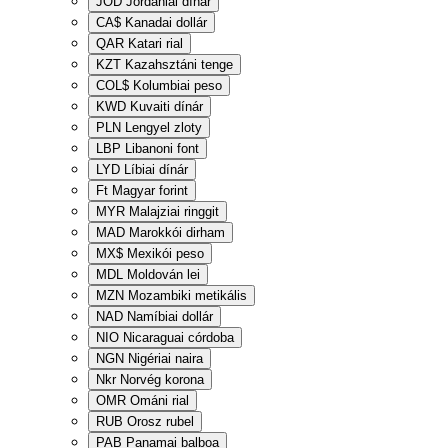
JOD
Jordániai dínár
CA$
Kanadai dollár
QAR
Katari rial
KZT
Kazahsztáni tenge
COL$
Kolumbiai peso
KWD
Kuvaiti dínár
PLN
Lengyel zloty
LBP
Libanoni font
LYD
Líbiai dínár
Ft
Magyar forint
MYR
Malajziai ringgit
MAD
Marokkói dirham
MX$
Mexikói peso
MDL
Moldován lei
MZN
Mozambiki metikális
NAD
Namíbiai dollár
NIO
Nicaraguai córdoba
NGN
Nigériai naira
Nkr
Norvég korona
OMR
Ománi rial
RUB
Orosz rubel
PAB
Panamai balboa