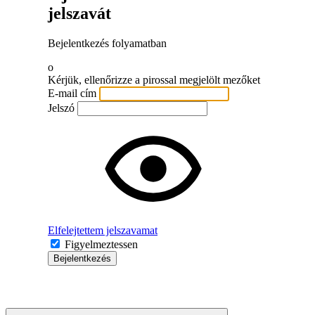
jelszavát
Bejelentkezés folyamatban
o
Kérjük, ellenőrizze a pirossal megjelölt mezőket
E-mail cím
Jelszó
Elfelejtettem jelszavamat
Figyelmeztessen
Bejelentkezés