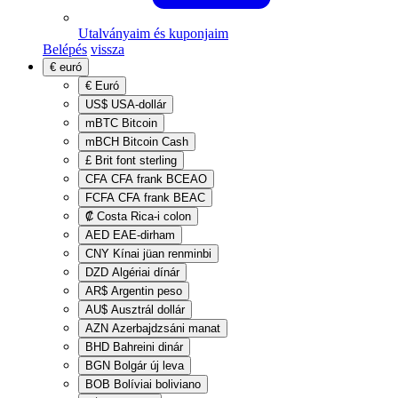
Utalványaim és kuponjaim
Belépés
vissza
€
euró
€
Euró
US$
USA-dollár
mBTC
Bitcoin
mBCH
Bitcoin Cash
£
Brit font sterling
CFA
CFA frank BCEAO
FCFA
CFA frank BEAC
₡
Costa Rica-i colon
AED
EAE-dirham
CNY
Kínai jüan renminbi
DZD
Algériai dínár
AR$
Argentin peso
AU$
Ausztrál dollár
AZN
Azerbajdzsáni manat
BHD
Bahreini dinár
BGN
Bolgár új leva
BOB
Bolíviai boliviano