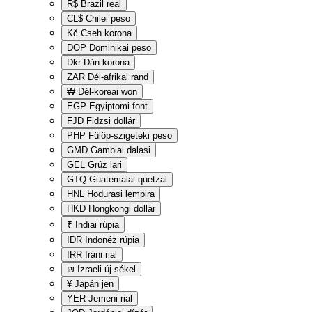
R$
Brazil real
CL$
Chilei peso
Kč
Cseh korona
DOP
Dominikai peso
Dkr
Dán korona
ZAR
Dél-afrikai rand
₩
Dél-koreai won
EGP
Egyiptomi font
FJD
Fidzsi dollár
PHP
Fülöp-szigeteki peso
GMD
Gambiai dalasi
GEL
Grúz lari
GTQ
Guatemalai quetzal
HNL
Hodurasi lempira
HKD
Hongkongi dollár
₹
Indiai rúpia
IDR
Indonéz rúpia
IRR
Iráni rial
₪
Izraeli új sékel
¥
Japán jen
YER
Jemeni rial