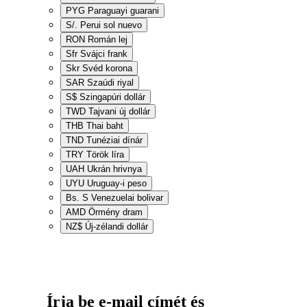
PYG
Paraguayi guarani
S/.
Perui sol nuevo
RON
Román lej
Sfr
Svájci frank
Skr
Svéd korona
SAR
Szaúdi riyal
S$
Szingapúri dollár
TWD
Tajvani új dollár
THB
Thai baht
TND
Tunéziai dínár
TRY
Török líra
UAH
Ukrán hrivnya
UYU
Uruguay-i peso
Bs. S
Venezuelai bolivar
AMD
Örmény dram
NZ$
Új-zélandi dollár
Írja be e-mail címét és