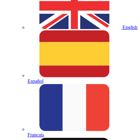
English
Español
Français