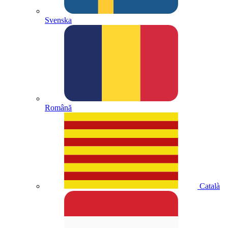
Svenska
Română
Català