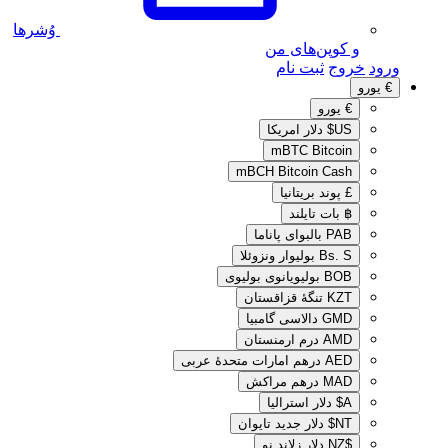
وُشرها
و کوپن‌های من
ورود
خروج
ثبت نام
€
یورو
€
یورو
US$
دلار امریکا
mBTC
Bitcoin
mBCH
Bitcoin Cash
£
پوند بریتانیا
฿
بات تایلند
PAB
بالبوای پاناما
Bs. S
بولیوار ونزوئلا
BOB
بولیویانوی بولیوی
KZT
تنگهٔ قزاقستان
GMD
دالاسی گامبیا
AMD
درم ارمنستان
AED
درهم امارات متحدهٔ عربی
MAD
درهم مراکش
A$
دلار استرالیا
NT$
دلار جدید تایوان
$NZ
دلار زلاند نو