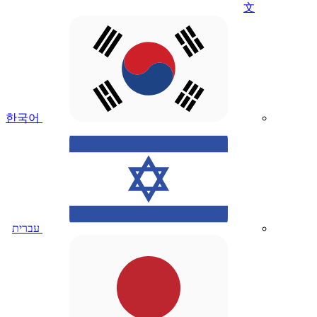
文
한국어
עברית