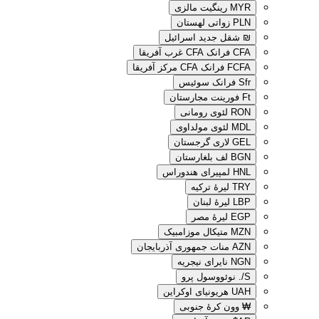
MYR
رینگیت مالزی
PLN
زواتی لهستان
₪
شقل جدید اسرائیل
CFA
فرانک CFA غرب آفریقا
FCFA
فرانک CFA مرکز آفریقا
Sfr
فرانک سوئیس
Ft
فورینت مجارستان
RON
لئوی رومانی
MDL
لئوی مولداوی
GEL
لاری گرجستان
BGN
لف بلغارستان
HNL
لمپیرای هندوراس
TRY
لیرهٔ ترکیه
LBP
لیرهٔ لبنان
EGP
لیرهٔ مصر
MZN
متیکال موزامبیک
AZN
منات جمهوری آذربایجان
NGN
نایرای نیجریه
S/.
نوئووسول پرو
UAH
هریونیای اوکراین
₩
وون کرهٔ جنوبی