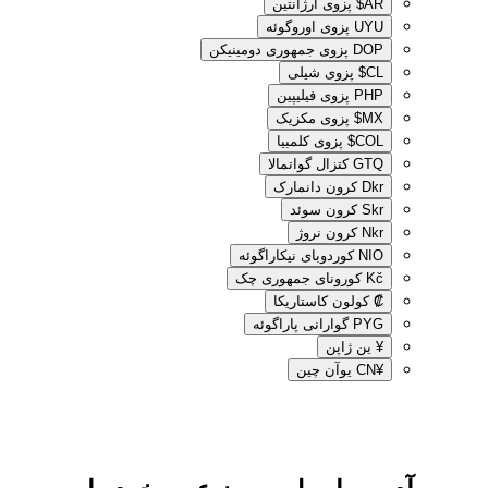
AR$
پزوی آرژانتین
UYU
پزوی اوروگوئه
DOP
پزوی جمهوری دومینیکن
CL$
پزوی شیلی
PHP
پزوی فیلیپین
MX$
پزوی مکزیک
COL$
پزوی کلمبیا
GTQ
کتزال گواتمالا
Dkr
کرون دانمارک
Skr
کرون سوئد
Nkr
کرون نروژ
NIO
کوردوبای نیکاراگوئه
Kč
کورونای جمهوری چک
₡
کولون کاستاریکا
PYG
گوارانی پاراگوئه
¥
ین ژاپن
¥CN
یوآن چین