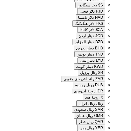
S$
دلار سنگاپور
FJD
دلار فیجی
NAD
دلار نامیبیا
$HK
دلار هنگ‌کنگ
CA$
دلار کانادا
JOD
دینار اردن
DZD
دینار الجزایر
BHD
دینار بحرین
TND
دینار تونس
LYD
دینار لیبی
KWD
دینار کویت
R$
رئال برزیل
ZAR
راند افریقای جنوبی
RUB
روبل روسیه
IDR
روپیهٔ اندونزی
₹
روپیهٔ هند
ریال
ریال ایران
SAR
ریال سعودی
OMR
ریال عمان
QAR
ریال قطر
YER
ریال یمن