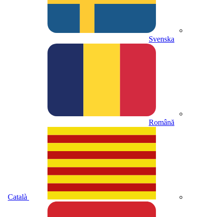
Svenska
Română
Català