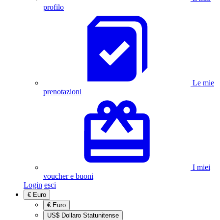
profilo
Le mie
prenotazioni
I miei
voucher e buoni
Login
esci
€
Euro
€
Euro
US$
Dollaro Statunitense