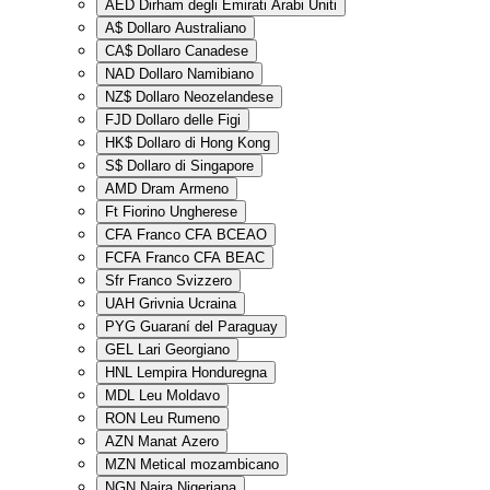
AED
Dirham degli Emirati Arabi Uniti
A$
Dollaro Australiano
CA$
Dollaro Canadese
NAD
Dollaro Namibiano
NZ$
Dollaro Neozelandese
FJD
Dollaro delle Figi
HK$
Dollaro di Hong Kong
S$
Dollaro di Singapore
AMD
Dram Armeno
Ft
Fiorino Ungherese
CFA
Franco CFA BCEAO
FCFA
Franco CFA BEAC
Sfr
Franco Svizzero
UAH
Grivnia Ucraina
PYG
Guaraní del Paraguay
GEL
Lari Georgiano
HNL
Lempira Honduregna
MDL
Leu Moldavo
RON
Leu Rumeno
AZN
Manat Azero
MZN
Metical mozambicano
NGN
Naira Nigeriana