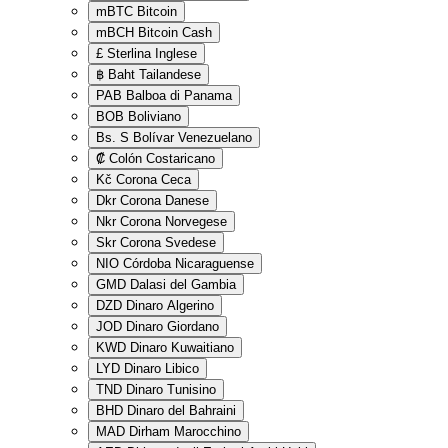
mBTC
Bitcoin
mBCH
Bitcoin Cash
£
Sterlina Inglese
฿
Baht Tailandese
PAB
Balboa di Panama
BOB
Boliviano
Bs. S
Bolívar Venezuelano
₡
Colón Costaricano
Kč
Corona Ceca
Dkr
Corona Danese
Nkr
Corona Norvegese
Skr
Corona Svedese
NIO
Córdoba Nicaraguense
GMD
Dalasi del Gambia
DZD
Dinaro Algerino
JOD
Dinaro Giordano
KWD
Dinaro Kuwaitiano
LYD
Dinaro Libico
TND
Dinaro Tunisino
BHD
Dinaro del Bahraini
MAD
Dirham Marocchino