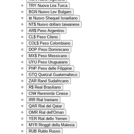
TRY
Nuova Lira Turca
BGN
Nuovo Lev Bulgaro
₪
Nuovo Shequel Israeliano
NT$
Nuovo dollaro taiwanese
AR$
Peso Argentino
CL$
Peso Cileno
COL$
Peso Colombiano
DOP
Peso Dominicano
MX$
Peso Messicano
UYU
Peso Uruguaiano
PHP
Peso delle Filippine
GTQ
Quetzal Guatemalteco
ZAR
Rand Sudafricano
R$
Real Brasiliano
CN¥
Renmimbi Cinese
IRR
Rial Iraniano
QAR
Rial del Qatar
OMR
Rial dell'Oman
YER
Rial dello Yemen
MYR
Ringgit della Malesia
RUB
Rublo Russo