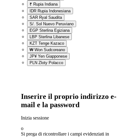
₹
Rupia Indiana
IDR
Rupia Indonesiana
SAR
Ryal Saudita
S/.
Sol Nuevo Peruviano
EGP
Sterlina Egiziana
LBP
Sterlina Libanese
KZT
Tenge Kazaco
₩
Won Sudcoreano
JP¥
Yen Giapponese
PLN
Zloty Polacco
Inserire il proprio indirizzo e-
mail e la password
Inizia sessione
o
Si prega di ricontrollare i campi evidenziati in