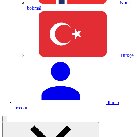
Norsk
bokmål
Türkçe
Il mio
account