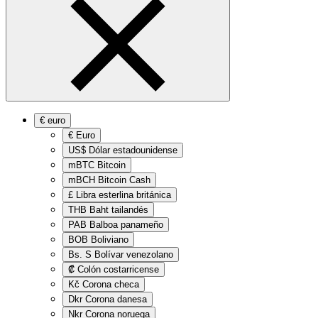
€
euro
€
Euro
US$
Dólar estadounidense
mBTC
Bitcoin
mBCH
Bitcoin Cash
£
Libra esterlina británica
THB
Baht tailandés
PAB
Balboa panameño
BOB
Boliviano
Bs. S
Bolívar venezolano
₡
Colón costarricense
Kč
Corona checa
Dkr
Corona danesa
Nkr
Corona noruega