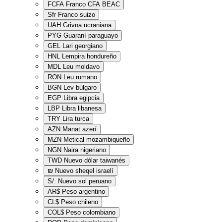
FCFA
Franco CFA BEAC
Sfr
Franco suizo
UAH
Grivna ucraniana
PYG
Guaraní paraguayo
GEL
Lari georgiano
HNL
Lempira hondureño
MDL
Leu moldavo
RON
Leu rumano
BGN
Lev búlgaro
EGP
Libra egipcia
LBP
Libra libanesa
TRY
Lira turca
AZN
Manat azerí
MZN
Metical mozambiqueño
NGN
Naira nigeriano
TWD
Nuevo dólar taiwanés
₪
Nuevo sheqel israelí
S/.
Nuevo sol peruano
AR$
Peso argentino
CL$
Peso chileno
COL$
Peso colombiano