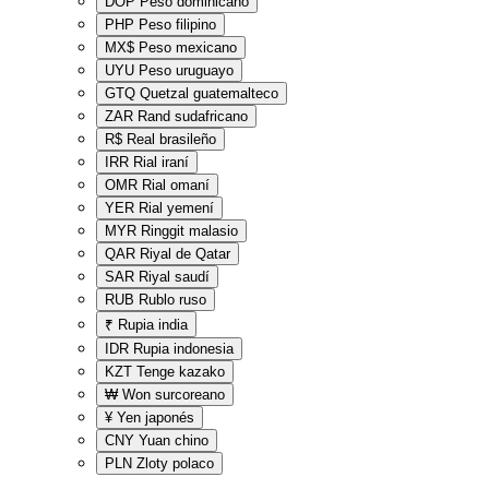
DOP
Peso dominicano
PHP
Peso filipino
MX$
Peso mexicano
UYU
Peso uruguayo
GTQ
Quetzal guatemalteco
ZAR
Rand sudafricano
R$
Real brasileño
IRR
Rial iraní
OMR
Rial omaní
YER
Rial yemení
MYR
Ringgit malasio
QAR
Riyal de Qatar
SAR
Riyal saudí
RUB
Rublo ruso
₹
Rupia india
IDR
Rupia indonesia
KZT
Tenge kazako
₩
Won surcoreano
¥
Yen japonés
CNY
Yuan chino
PLN
Zloty polaco