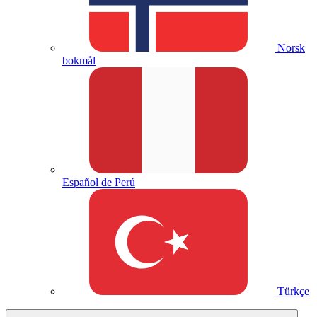
Norsk
bokmål
Español de Perú
Türkçe