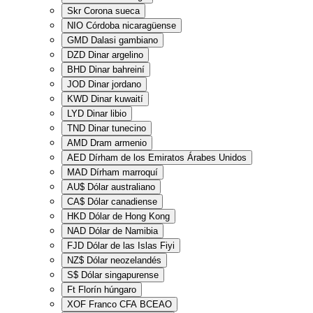
Skr
Corona sueca
NIO
Córdoba nicaragüense
GMD
Dalasi gambiano
DZD
Dinar argelino
BHD
Dinar bahreiní
JOD
Dinar jordano
KWD
Dinar kuwaití
LYD
Dinar libio
TND
Dinar tunecino
AMD
Dram armenio
AED
Dírham de los Emiratos Árabes Unidos
MAD
Dírham marroquí
AU$
Dólar australiano
CA$
Dólar canadiense
HKD
Dólar de Hong Kong
NAD
Dólar de Namibia
FJD
Dólar de las Islas Fiyi
NZ$
Dólar neozelandés
S$
Dólar singapurense
Ft
Florín húngaro
XOF
Franco CFA BCEAO