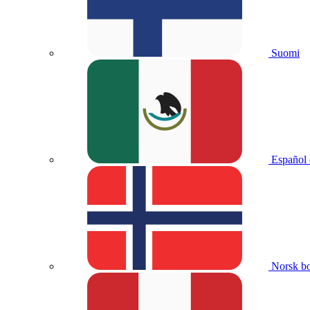
Suomi
Español
Norsk b