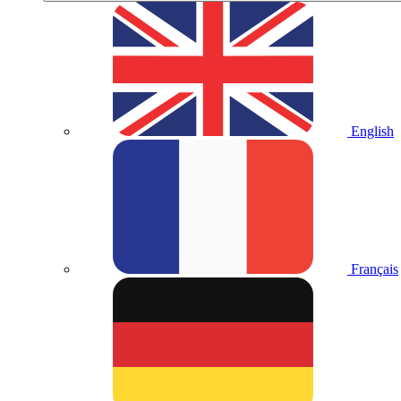
English
Français