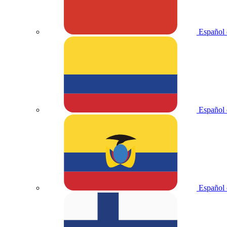
Español 
Español
Español