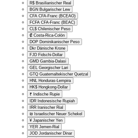
R$
Brasilianischer Real
BGN
Bulgarischer Lew
CFA
CFA-Franc (BCEAO)
FCFA
CFA-Franc (BEAC)
CL$
Chilenischer Peso
₡
Costa-Rica-Colón
DOP
Dominikanischer Peso
Dkr
Dänische Krone
FJD
Fidschi-Dollar
GMD
Gambia-Dalasi
GEL
Georgischer Lari
GTQ
Guatemaltekischer Quetzal
HNL
Honduras-Lempira
HK$
Hongkong-Dollar
₹
Indische Rupie
IDR
Indonesische Rupiah
IRR
Iranischer Rial
₪
Israelischer Neuer Schekel
¥
Japanischer Yen
YER
Jemen-Rial
JOD
Jordanischer Dinar