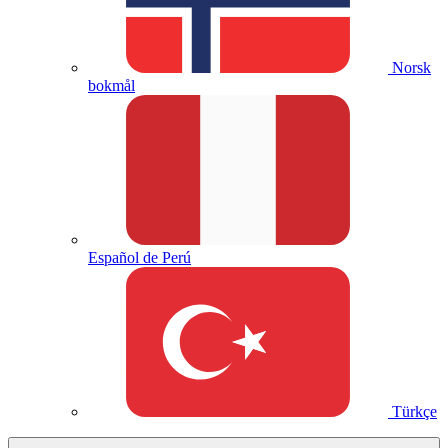
Norsk
bokmål
Español de Perú
Türkçe