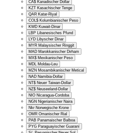
CA$
Kanadischer Dollar
KZT
Kasachischer Tenge
QAR
Katar-Riyal
COL$
Kolumbianischer Peso
KWD
Kuwait-Dinar
LBP
Libanesisches Pfund
LYD
Libyscher Dinar
MYR
Malaysischer Ringgit
MAD
Marokkanischer Dirham
MX$
Mexikanischer Peso
MDL
Moldau-Leu
MZN
Mosambikanischer Metical
NAD
Namibia-Dollar
NT$
Neuer Taiwan-Dollar
NZ$
Neuseeland-Dollar
NIO
Nicaragua-Cordoba
NGN
Nigerianischer Naira
Nkr
Norwegische Krone
OMR
Omanischer Rial
PAB
Panamaischer Balboa
PYG
Paraguayischer Guaraní
S/.
Peruanischer Neuer Sol