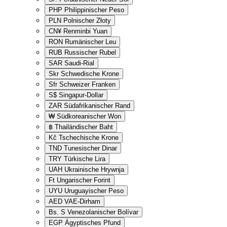
PHP
Philippinischer Peso
PLN
Polnischer Złoty
CN¥
Renminbi Yuan
RON
Rumänischer Leu
RUB
Russischer Rubel
SAR
Saudi-Rial
Skr
Schwedische Krone
Sfr
Schweizer Franken
S$
Singapur-Dollar
ZAR
Südafrikanischer Rand
₩
Südkoreanischer Won
฿
Thailändischer Baht
Kč
Tschechische Krone
TND
Tunesischer Dinar
TRY
Türkische Lira
UAH
Ukrainische Hrywnja
Ft
Ungarischer Forint
UYU
Uruguayischer Peso
AED
VAE-Dirham
Bs. S
Venezolanischer Bolívar
EGP
Ägyptisches Pfund