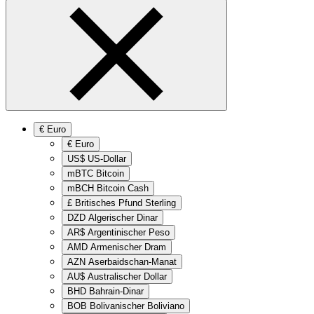
€
Euro
€
Euro
US$
US-Dollar
mBTC
Bitcoin
mBCH
Bitcoin Cash
£
Britisches Pfund Sterling
DZD
Algerischer Dinar
AR$
Argentinischer Peso
AMD
Armenischer Dram
AZN
Aserbaidschan-Manat
AU$
Australischer Dollar
BHD
Bahrain-Dinar
BOB
Bolivanischer Boliviano