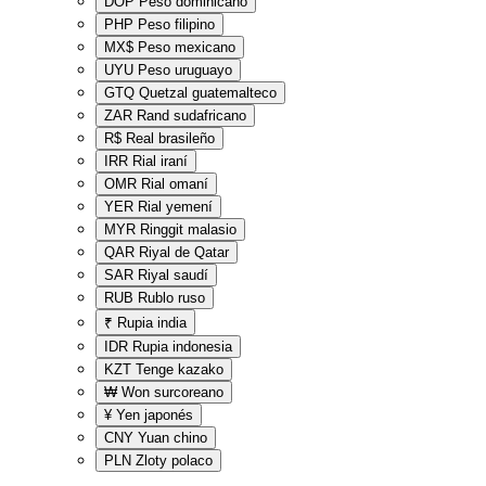
DOP
Peso dominicano
PHP
Peso filipino
MX$
Peso mexicano
UYU
Peso uruguayo
GTQ
Quetzal guatemalteco
ZAR
Rand sudafricano
R$
Real brasileño
IRR
Rial iraní
OMR
Rial omaní
YER
Rial yemení
MYR
Ringgit malasio
QAR
Riyal de Qatar
SAR
Riyal saudí
RUB
Rublo ruso
₹
Rupia india
IDR
Rupia indonesia
KZT
Tenge kazako
₩
Won surcoreano
¥
Yen japonés
CNY
Yuan chino
PLN
Zloty polaco