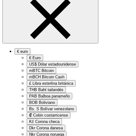
€
euro
€
Euro
US$
Dólar estadounidense
mBTC
Bitcoin
mBCH
Bitcoin Cash
£
Libra esterlina británica
THB
Baht tailandés
PAB
Balboa panameño
BOB
Boliviano
Bs. S
Bolívar venezolano
₡
Colón costarricense
Kč
Corona checa
Dkr
Corona danesa
Nkr
Corona noruega