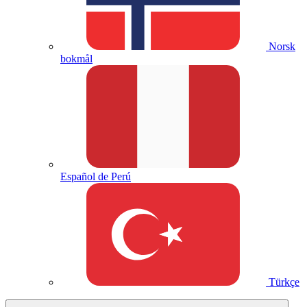
Norsk
bokmål
Español de Perú
Türkçe