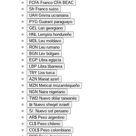
FCFA
Franco CFA BEAC
Sfr
Franco suizo
UAH
Grivna ucraniana
PYG
Guaraní paraguayo
GEL
Lari georgiano
HNL
Lempira hondureño
MDL
Leu moldavo
RON
Leu rumano
BGN
Lev búlgaro
EGP
Libra egipcia
LBP
Libra libanesa
TRY
Lira turca
AZN
Manat azerí
MZN
Metical mozambiqueño
NGN
Naira nigeriano
TWD
Nuevo dólar taiwanés
₪
Nuevo sheqel israelí
S/.
Nuevo sol peruano
AR$
Peso argentino
CL$
Peso chileno
COL$
Peso colombiano