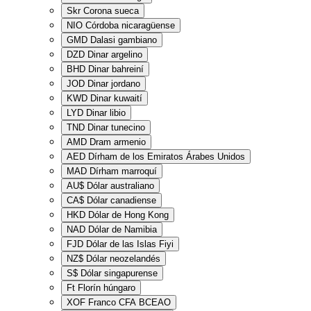
Skr
Corona sueca
NIO
Córdoba nicaragüense
GMD
Dalasi gambiano
DZD
Dinar argelino
BHD
Dinar bahreiní
JOD
Dinar jordano
KWD
Dinar kuwaití
LYD
Dinar libio
TND
Dinar tunecino
AMD
Dram armenio
AED
Dírham de los Emiratos Árabes Unidos
MAD
Dírham marroquí
AU$
Dólar australiano
CA$
Dólar canadiense
HKD
Dólar de Hong Kong
NAD
Dólar de Namibia
FJD
Dólar de las Islas Fiyi
NZ$
Dólar neozelandés
S$
Dólar singapurense
Ft
Florín húngaro
XOF
Franco CFA BCEAO