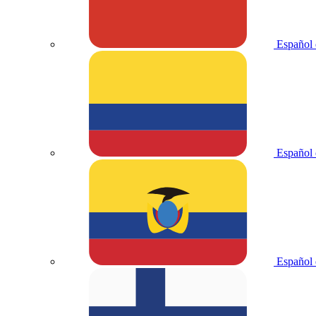
Español 
Español
Español