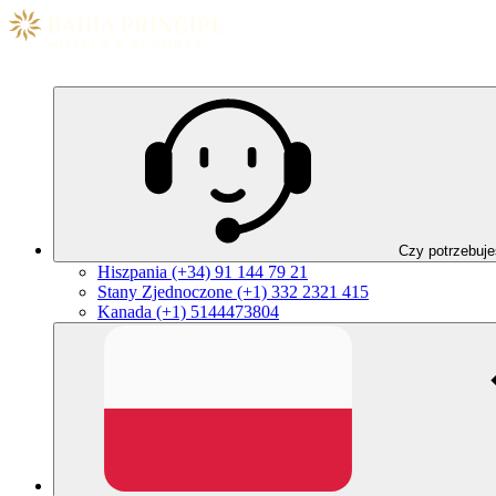
Czy potrzebuj
Hiszpania
(+34) 91 144 79 21
Stany Zjednoczone
(+1) 332 2321 415
Kanada
(+1) 5144473804