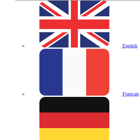
English
Français