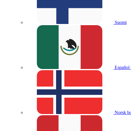
Suomi
Español
Norsk b