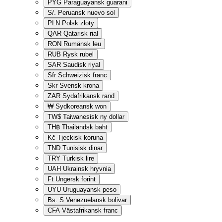
PYG
Paraguayansk guarani
S/.
Peruansk nuevo sol
PLN
Polsk zloty
QAR
Qatarisk rial
RON
Rumänsk leu
RUB
Rysk rubel
SAR
Saudisk riyal
Sfr
Schweizisk franc
Skr
Svensk krona
ZAR
Sydafrikansk rand
₩
Sydkoreansk won
TW$
Taiwanesisk ny dollar
TH฿
Thailändsk baht
Kč
Tjeckisk koruna
TND
Tunisisk dinar
TRY
Turkisk lire
UAH
Ukrainsk hryvnia
Ft
Ungersk forint
UYU
Uruguayansk peso
Bs. S
Venezuelansk bolivar
CFA
Västafrikansk franc