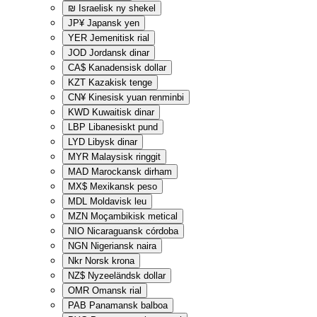
₪
Israelisk ny shekel
JP¥
Japansk yen
YER
Jemenitisk rial
JOD
Jordansk dinar
CA$
Kanadensisk dollar
KZT
Kazakisk tenge
CN¥
Kinesisk yuan renminbi
KWD
Kuwaitisk dinar
LBP
Libanesiskt pund
LYD
Libysk dinar
MYR
Malaysisk ringgit
MAD
Marockansk dirham
MX$
Mexikansk peso
MDL
Moldavisk leu
MZN
Moçambikisk metical
NIO
Nicaraguansk córdoba
NGN
Nigeriansk naira
Nkr
Norsk krona
NZ$
Nyzeeländsk dollar
OMR
Omansk rial
PAB
Panamansk balboa