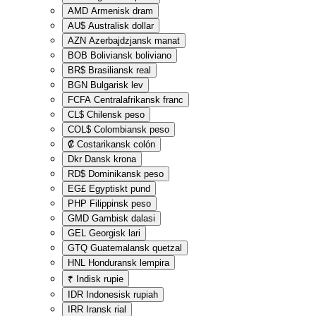
AMD
Armenisk dram
AU$
Australisk dollar
AZN
Azerbajdzjansk manat
BOB
Boliviansk boliviano
BR$
Brasiliansk real
BGN
Bulgarisk lev
FCFA
Centralafrikansk franc
CL$
Chilensk peso
COL$
Colombiansk peso
₡
Costarikansk colón
Dkr
Dansk krona
RD$
Dominikansk peso
EG£
Egyptiskt pund
PHP
Filippinsk peso
GMD
Gambisk dalasi
GEL
Georgisk lari
GTQ
Guatemalansk quetzal
HNL
Honduransk lempira
₹
Indisk rupie
IDR
Indonesisk rupiah
IRR
Iransk rial