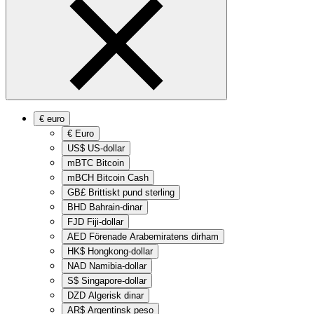
€
euro
€
Euro
US$
US-dollar
mBTC
Bitcoin
mBCH
Bitcoin Cash
GB£
Brittiskt pund sterling
BHD
Bahrain-dinar
FJD
Fiji-dollar
AED
Förenade Arabemiratens dirham
HK$
Hongkong-dollar
NAD
Namibia-dollar
S$
Singapore-dollar
DZD
Algerisk dinar
AR$
Argentinsk peso