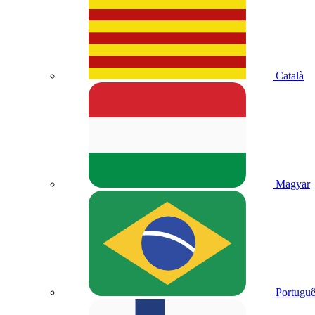
Català
Magyar
Portuguê