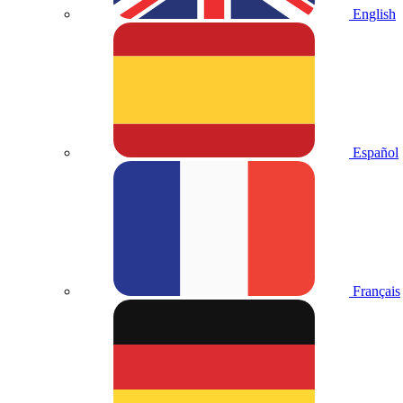
English
Español
Français