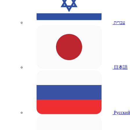
עברית
日本語
Русски