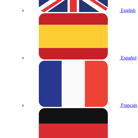
English
Español
Français