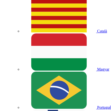
Català
Magyar
Portuguê