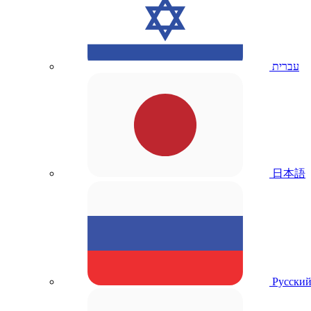
עברית
日本語
Русски