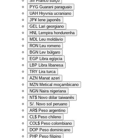
Sfr
Franco suíço
PYG
Guarani paraguaio
UAH
Hryvnia ucraniano
JP¥
Iene japonês
GEL
Lari georgiano
HNL
Lempira hondurenha
MDL
Leu moldávio
RON
Leu romeno
BGN
Lev búlgaro
EGP
Libra egípcia
LBP
Libra libanesa
TRY
Lira turca
AZN
Manat azeri
MZN
Metical moçambicano
NGN
Naira nigeriana
NT$
Novo dólar taiwanês
S/.
Novo sol peruano
AR$
Peso argentino
CL$
Peso chileno
COL$
Peso colombiano
DOP
Peso dominicano
PHP
Peso filipino