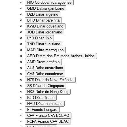
NIO
Córdoba nicaraguense
GMD
Dalasi gambiano
DZD
Dinar argelino
BHD
Dinar bareinita
KWD
Dinar coveitiano
JOD
Dinar jordaniano
LYD
Dinar líbio
TND
Dinar tunisiano
MAD
Dirrã marroquino
AED
Dirém dos Emirados Árabes Unidos
AMD
Dram armênio
AU$
Dólar australiano
CA$
Dólar canadense
NZ$
Dólar da Nova Zelândia
S$
Dólar de Cingapura
HK$
Dólar de Hong Kong
FJD
Dólar fijiano
NAD
Dólar namibiano
Ft
Forinte húngaro
CFA
Franco CFA BCEAO
FCFA
Franco CFA BEAC