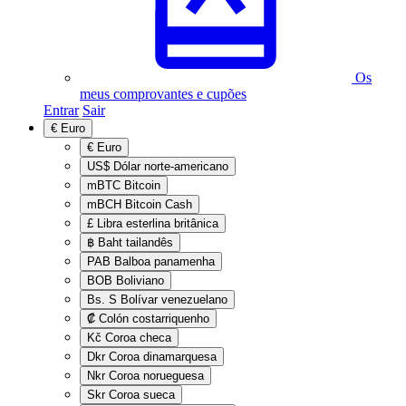
Os
meus comprovantes e cupões
Entrar
Sair
€
Euro
€
Euro
US$
Dólar norte-americano
mBTC
Bitcoin
mBCH
Bitcoin Cash
£
Libra esterlina britânica
฿
Baht tailandês
PAB
Balboa panamenha
BOB
Boliviano
Bs. S
Bolívar venezuelano
₡
Colón costarriquenho
Kč
Coroa checa
Dkr
Coroa dinamarquesa
Nkr
Coroa norueguesa
Skr
Coroa sueca