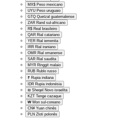
MX$
Peso mexicano
UYU
Peso uruguaio
GTQ
Quetzal guatemalense
ZAR
Rand sul-africano
R$
Real brasileiro
QAR
Rial catariano
YER
Rial iemenita
IRR
Rial iraniano
OMR
Rial omanense
SAR
Rial saudita
MYR
Ringgit malaio
RUB
Rublo russo
₹
Rupia indiana
IDR
Rupia indonésia
₪
Sheqel Novo israelita
KZT
Tenge cazaque
₩
Won sul-coreano
CN¥
Yuan chinês
PLN
Zloti polonês