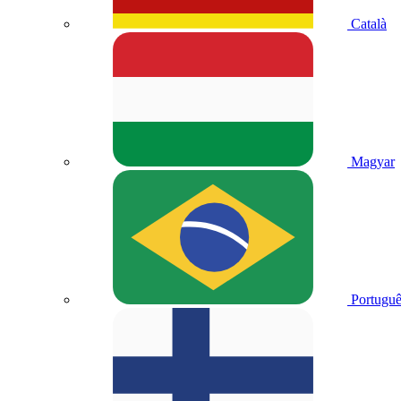
Català
Magyar
Portuguê