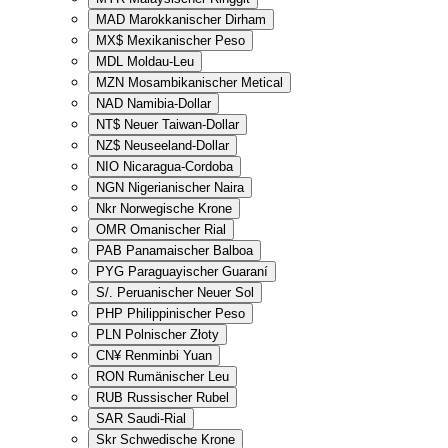
MAD
Marokkanischer Dirham
MX$
Mexikanischer Peso
MDL
Moldau-Leu
MZN
Mosambikanischer Metical
NAD
Namibia-Dollar
NT$
Neuer Taiwan-Dollar
NZ$
Neuseeland-Dollar
NIO
Nicaragua-Cordoba
NGN
Nigerianischer Naira
Nkr
Norwegische Krone
OMR
Omanischer Rial
PAB
Panamaischer Balboa
PYG
Paraguayischer Guaraní
S/.
Peruanischer Neuer Sol
PHP
Philippinischer Peso
PLN
Polnischer Złoty
CN¥
Renminbi Yuan
RON
Rumänischer Leu
RUB
Russischer Rubel
SAR
Saudi-Rial
Skr
Schwedische Krone