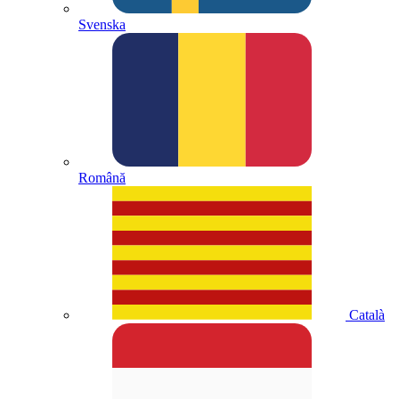
Svenska
Română
Català