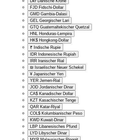
Dkr
Dänische Krone
FJD
Fidschi-Dollar
GMD
Gambia-Dalasi
GEL
Georgischer Lari
GTQ
Guatemaltekischer Quetzal
HNL
Honduras-Lempira
HK$
Hongkong-Dollar
₹
Indische Rupie
IDR
Indonesische Rupiah
IRR
Iranischer Rial
₪
Israelischer Neuer Schekel
¥
Japanischer Yen
YER
Jemen-Rial
JOD
Jordanischer Dinar
CA$
Kanadischer Dollar
KZT
Kasachischer Tenge
QAR
Katar-Riyal
COL$
Kolumbianischer Peso
KWD
Kuwait-Dinar
LBP
Libanesisches Pfund
LYD
Libyscher Dinar
MYR
Malaysischer Ringgit