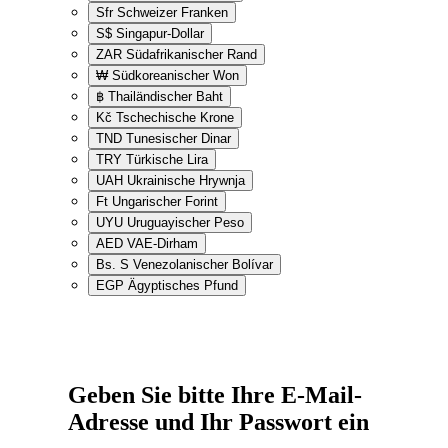
Sfr
Schweizer Franken
S$
Singapur-Dollar
ZAR
Südafrikanischer Rand
₩
Südkoreanischer Won
฿
Thailändischer Baht
Kč
Tschechische Krone
TND
Tunesischer Dinar
TRY
Türkische Lira
UAH
Ukrainische Hrywnja
Ft
Ungarischer Forint
UYU
Uruguayischer Peso
AED
VAE-Dirham
Bs. S
Venezolanischer Bolívar
EGP
Ägyptisches Pfund
Geben Sie bitte Ihre E-Mail-
Adresse und Ihr Passwort ein