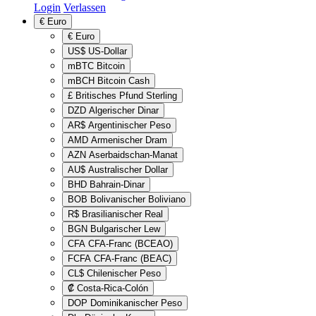
Login
Verlassen
€
Euro
€
Euro
US$
US-Dollar
mBTC
Bitcoin
mBCH
Bitcoin Cash
£
Britisches Pfund Sterling
DZD
Algerischer Dinar
AR$
Argentinischer Peso
AMD
Armenischer Dram
AZN
Aserbaidschan-Manat
AU$
Australischer Dollar
BHD
Bahrain-Dinar
BOB
Bolivanischer Boliviano
R$
Brasilianischer Real
BGN
Bulgarischer Lew
CFA
CFA-Franc (BCEAO)
FCFA
CFA-Franc (BEAC)
CL$
Chilenischer Peso
₡
Costa-Rica-Colón
DOP
Dominikanischer Peso