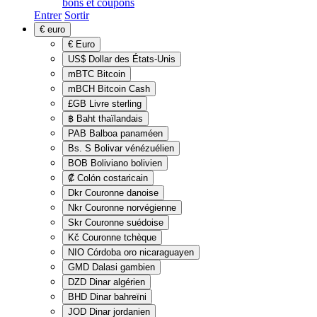
bons et coupons
Entrer
Sortir
€
euro
€
Euro
US$
Dollar des États-Unis
mBTC
Bitcoin
mBCH
Bitcoin Cash
£GB
Livre sterling
฿
Baht thaïlandais
PAB
Balboa panaméen
Bs. S
Bolivar vénézuélien
BOB
Boliviano bolivien
₡
Colón costaricain
Dkr
Couronne danoise
Nkr
Couronne norvégienne
Skr
Couronne suédoise
Kč
Couronne tchèque
NIO
Córdoba oro nicaraguayen
GMD
Dalasi gambien
DZD
Dinar algérien
BHD
Dinar bahreïni
JOD
Dinar jordanien