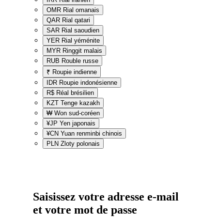
OMR
Rial omanais
QAR
Rial qatari
SAR
Rial saoudien
YER
Rial yéménite
MYR
Ringgit malais
RUB
Rouble russe
₹
Roupie indienne
IDR
Roupie indonésienne
R$
Réal brésilien
KZT
Tenge kazakh
₩
Won sud-coréen
¥JP
Yen japonais
¥CN
Yuan renminbi chinois
PLN
Zloty polonais
Saisissez votre adresse e-mail
et votre mot de passe