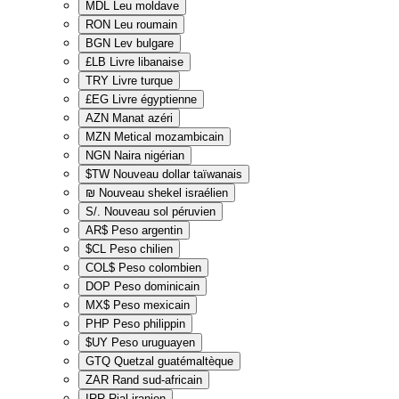
MDL
Leu moldave
RON
Leu roumain
BGN
Lev bulgare
£LB
Livre libanaise
TRY
Livre turque
£EG
Livre égyptienne
AZN
Manat azéri
MZN
Metical mozambicain
NGN
Naira nigérian
$TW
Nouveau dollar taïwanais
₪
Nouveau shekel israélien
S/.
Nouveau sol péruvien
AR$
Peso argentin
$CL
Peso chilien
COL$
Peso colombien
DOP
Peso dominicain
MX$
Peso mexicain
PHP
Peso philippin
$UY
Peso uruguayen
GTQ
Quetzal guatémaltèque
ZAR
Rand sud-africain
IRR
Rial iranien