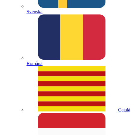
Svenska
Română
Català