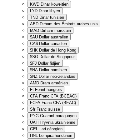
KWD
Dinar koweïtien
LYD
Dinar libyen
TND
Dinar tunisien
AED
Dirham des Émirats arabes unis
MAD
Dirham marocain
$AU
Dollar australien
CA$
Dollar canadien
$HK
Dollar de Hong Kong
$SG
Dollar de Singapour
$FJ
Dollar fidjien
$NA
Dollar namibien
$NZ
Dollar néo-zélandais
AMD
Dram arménien
Ft
Forint hongrois
CFA
Franc CFA (BCEAO)
FCFA
Franc CFA (BEAC)
Sfr
Franc suisse
PYG
Guaraní paraguayen
UAH
Hryvnia ukrainienne
GEL
Lari géorgien
HNL
Lempira hondurien