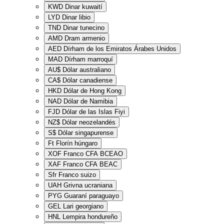
KWD
Dinar kuwaití
LYD
Dinar libio
TND
Dinar tunecino
AMD
Dram armenio
AED
Dírham de los Emiratos Árabes Unidos
MAD
Dírham marroquí
AU$
Dólar australiano
CA$
Dólar canadiense
HKD
Dólar de Hong Kong
NAD
Dólar de Namibia
FJD
Dólar de las Islas Fiyi
NZ$
Dólar neozelandés
S$
Dólar singapurense
Ft
Florín húngaro
XOF
Franco CFA BCEAO
XAF
Franco CFA BEAC
Sfr
Franco suizo
UAH
Grivna ucraniana
PYG
Guaraní paraguayo
GEL
Lari georgiano
HNL
Lempira hondureño