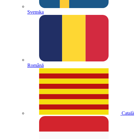
Svenska
Română
Català