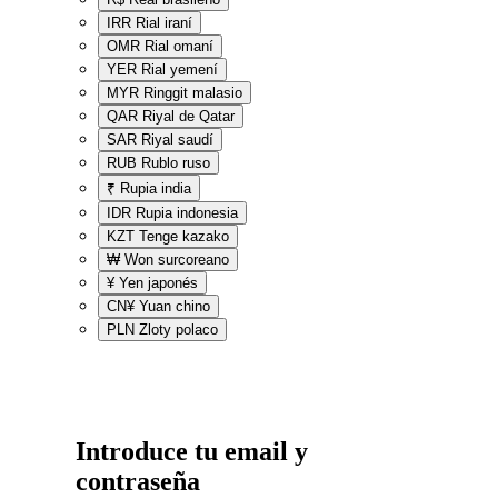
IRR
Rial iraní
OMR
Rial omaní
YER
Rial yemení
MYR
Ringgit malasio
QAR
Riyal de Qatar
SAR
Riyal saudí
RUB
Rublo ruso
₹
Rupia india
IDR
Rupia indonesia
KZT
Tenge kazako
₩
Won surcoreano
¥
Yen japonés
CN¥
Yuan chino
PLN
Zloty polaco
Introduce tu email y
contraseña