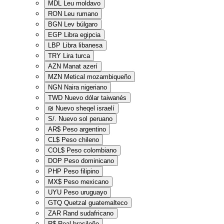
MDL
Leu moldavo
RON
Leu rumano
BGN
Lev búlgaro
EGP
Libra egipcia
LBP
Libra libanesa
TRY
Lira turca
AZN
Manat azerí
MZN
Metical mozambiqueño
NGN
Naira nigeriano
TWD
Nuevo dólar taiwanés
₪
Nuevo sheqel israelí
S/.
Nuevo sol peruano
AR$
Peso argentino
CL$
Peso chileno
COL$
Peso colombiano
DOP
Peso dominicano
PHP
Peso filipino
MX$
Peso mexicano
UYU
Peso uruguayo
GTQ
Quetzal guatemalteco
ZAR
Rand sudafricano
R$
Real brasileño