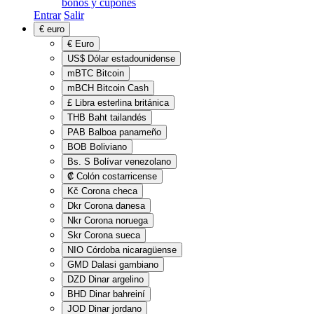
bonos y cupones
Entrar
Salir
€
euro
€
Euro
US$
Dólar estadounidense
mBTC
Bitcoin
mBCH
Bitcoin Cash
£
Libra esterlina británica
THB
Baht tailandés
PAB
Balboa panameño
BOB
Boliviano
Bs. S
Bolívar venezolano
₡
Colón costarricense
Kč
Corona checa
Dkr
Corona danesa
Nkr
Corona noruega
Skr
Corona sueca
NIO
Córdoba nicaragüense
GMD
Dalasi gambiano
DZD
Dinar argelino
BHD
Dinar bahreiní
JOD
Dinar jordano