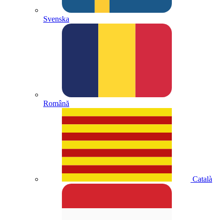
Svenska
Română
Català