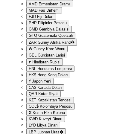
AMD
Ermenistan Dramı
MAD
Fas Dirhemi
FJD
Fiji Doları
PHP
Filipinler Pesosu
GMD
Gambiya Dalasisi
GTQ
Guatemala Quetzalı
ZAR
Güney Afrika Rand�
₩
Güney Kore Wonu
GEL
Gürcistan Larisi
₹
Hindistan Rupisi
HNL
Honduras Lempirası
HK$
Hong Kong Doları
¥
Japon Yeni
CA$
Kanada Doları
QAR
Katar Riyali
KZT
Kazakistan Tengesi
COL$
Kolombiya Pesosu
₡
Kosta Rika Kolonu
KWD
Kuveyt Dinarı
LYD
Libya Dinarı
LBP
Lübnan Liras�