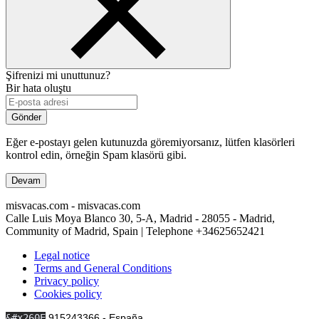
Şifrenizi mi unuttunuz?
Bir hata oluştu
Gönder
Eğer e-postayı gelen kutunuzda göremiyorsanız, lütfen klasörleri
kontrol edin, örneğin Spam klasörü gibi.
Devam
misvacas.com - misvacas.com
Calle Luis Moya Blanco 30, 5-A, Madrid - 28055 - Madrid,
Community of Madrid, Spain | Telephone
+34625652421
Legal notice
Terms and General Conditions
Privacy policy
Cookies policy
&#x260E
915243366 - España