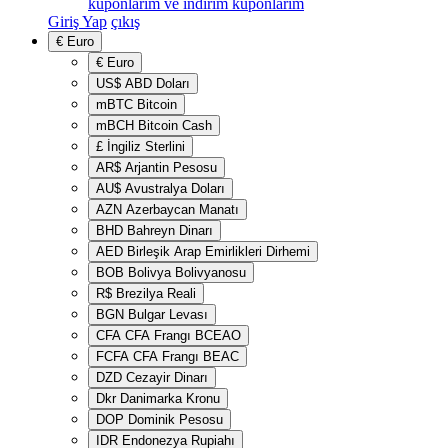
kuponlarım ve indirim kuponlarım
Giriş Yap
çıkış
€
Euro
€
Euro
US$
ABD Doları
mBTC
Bitcoin
mBCH
Bitcoin Cash
£
İngiliz Sterlini
AR$
Arjantin Pesosu
AU$
Avustralya Doları
AZN
Azerbaycan Manatı
BHD
Bahreyn Dinarı
AED
Birleşik Arap Emirlikleri Dirhemi
BOB
Bolivya Bolivyanosu
R$
Brezilya Reali
BGN
Bulgar Levası
CFA
CFA Frangı BCEAO
FCFA
CFA Frangı BEAC
DZD
Cezayir Dinarı
Dkr
Danimarka Kronu
DOP
Dominik Pesosu
IDR
Endonezya Rupiahı