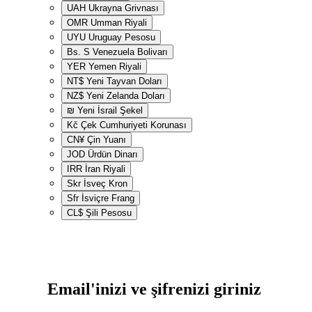
UAH
Ukrayna Grivnası
OMR
Umman Riyali
UYU
Uruguay Pesosu
Bs. S
Venezuela Bolivarı
YER
Yemen Riyali
NT$
Yeni Tayvan Doları
NZ$
Yeni Zelanda Doları
₪
Yeni İsrail Şekel
Kč
Çek Cumhuriyeti Korunası
CN¥
Çin Yuanı
JOD
Ürdün Dinarı
IRR
İran Riyali
Skr
İsveç Kron
Sfr
İsviçre Frang
CL$
Şili Pesosu
Email'inizi ve şifrenizi giriniz