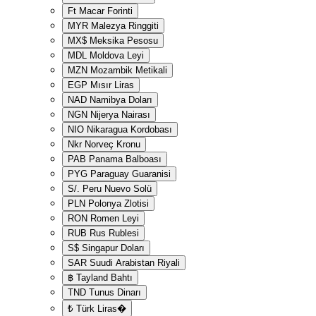
Ft
Macar Forinti
MYR
Malezya Ringgiti
MX$
Meksika Pesosu
MDL
Moldova Leyi
MZN
Mozambik Metikali
EGP
Mısır Liras
NAD
Namibya Doları
NGN
Nijerya Nairası
NIO
Nikaragua Kordobası
Nkr
Norveç Kronu
PAB
Panama Balboası
PYG
Paraguay Guaranisi
S/.
Peru Nuevo Solü
PLN
Polonya Zlotisi
RON
Romen Leyi
RUB
Rus Rublesi
S$
Singapur Doları
SAR
Suudi Arabistan Riyali
฿
Tayland Bahtı
TND
Tunus Dinarı
₺
Türk Liras�