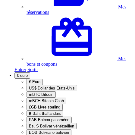
Mes
réservations
Mes
bons et coupons
Entrer
Sortir
€
euro
€
Euro
US$
Dollar des États-Unis
mBTC
Bitcoin
mBCH
Bitcoin Cash
£GB
Livre sterling
฿
Baht thaïlandais
PAB
Balboa panaméen
Bs. S
Bolivar vénézuélien
BOB
Boliviano bolivien