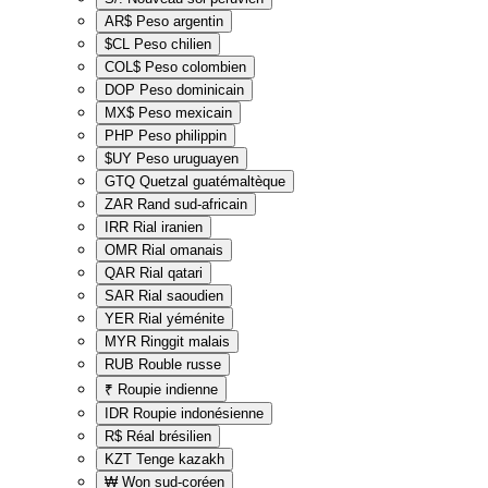
AR$
Peso argentin
$CL
Peso chilien
COL$
Peso colombien
DOP
Peso dominicain
MX$
Peso mexicain
PHP
Peso philippin
$UY
Peso uruguayen
GTQ
Quetzal guatémaltèque
ZAR
Rand sud-africain
IRR
Rial iranien
OMR
Rial omanais
QAR
Rial qatari
SAR
Rial saoudien
YER
Rial yéménite
MYR
Ringgit malais
RUB
Rouble russe
₹
Roupie indienne
IDR
Roupie indonésienne
R$
Réal brésilien
KZT
Tenge kazakh
₩
Won sud-coréen