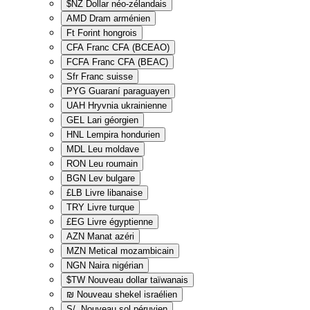
$NZ
Dollar néo-zélandais
AMD
Dram arménien
Ft
Forint hongrois
CFA
Franc CFA (BCEAO)
FCFA
Franc CFA (BEAC)
Sfr
Franc suisse
PYG
Guaraní paraguayen
UAH
Hryvnia ukrainienne
GEL
Lari géorgien
HNL
Lempira hondurien
MDL
Leu moldave
RON
Leu roumain
BGN
Lev bulgare
£LB
Livre libanaise
TRY
Livre turque
£EG
Livre égyptienne
AZN
Manat azéri
MZN
Metical mozambicain
NGN
Naira nigérian
$TW
Nouveau dollar taïwanais
₪
Nouveau shekel israélien
S/.
Nouveau sol péruvien