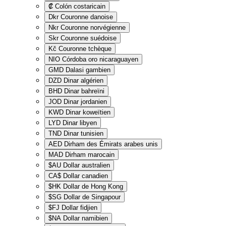
₡
Colón costaricain
Dkr
Couronne danoise
Nkr
Couronne norvégienne
Skr
Couronne suédoise
Kč
Couronne tchèque
NIO
Córdoba oro nicaraguayen
GMD
Dalasi gambien
DZD
Dinar algérien
BHD
Dinar bahreïni
JOD
Dinar jordanien
KWD
Dinar koweïtien
LYD
Dinar libyen
TND
Dinar tunisien
AED
Dirham des Émirats arabes unis
MAD
Dirham marocain
$AU
Dollar australien
CA$
Dollar canadien
$HK
Dollar de Hong Kong
$SG
Dollar de Singapour
$FJ
Dollar fidjien
$NA
Dollar namibien