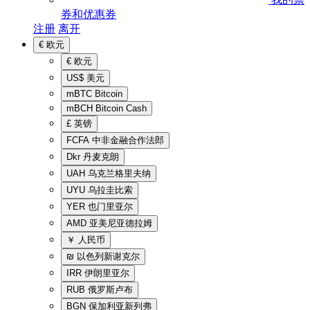
券和优惠券
注册
离开
€
欧元
€
欧元
US$
美元
mBTC
Bitcoin
mBCH
Bitcoin Cash
£
英镑
FCFA
中非金融合作法郎
Dkr
丹麦克朗
UAH
乌克兰格里夫纳
UYU
乌拉圭比索
YER
也门里亚尔
AMD
亚美尼亚德拉姆
￥
人民币
₪
以色列新谢克尔
IRR
伊朗里亚尔
RUB
俄罗斯卢布
BGN
保加利亚新列弗