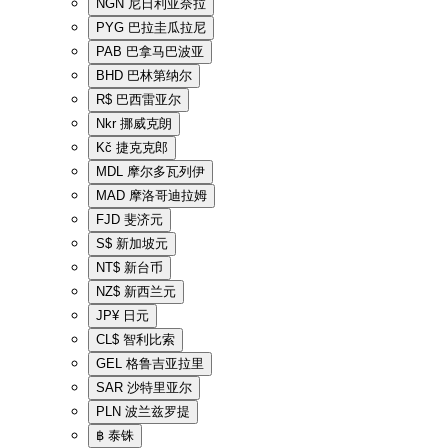
NGN
尼日利亚奈拉
PYG
巴拉圭瓜拉尼
PAB
巴拿马巴波亚
BHD
巴林第纳尔
R$
巴西雷亚尔
Nkr
挪威克朗
Kč
捷克克郎
MDL
摩尔多瓦列伊
MAD
摩洛哥迪拉姆
FJD
斐济元
S$
新加坡元
NT$
新台币
NZ$
新西兰元
JP¥
日元
CL$
智利比索
GEL
格鲁吉亚拉里
SAR
沙特里亚尔
PLN
波兰兹罗提
฿
泰铢