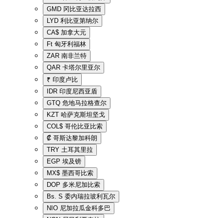
GMD
冈比亚达拉西
LYD
利比亚第纳尔
CA$
加拿大元
Ft
匈牙利福林
ZAR
南非兰特
QAR
卡塔尔里亚尔
₹
印度卢比
IDR
印度尼西亚盾
GTQ
危地马拉格查尔
KZT
哈萨克斯坦坚戈
COL$
哥伦比亚比索
₡
哥斯达黎加科朗
TRY
土耳其里拉
EGP
埃及镑
MX$
墨西哥比索
DOP
多米尼加比索
Bs. S
委内瑞拉玻利瓦尔
NIO
尼加拉瓜金科多巴