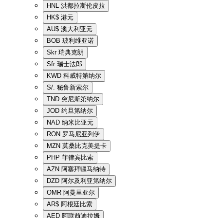
HNL
洪都拉斯伦皮拉
HK$
港元
AU$
澳大利亚元
BOB
玻利维亚诺
Skr
瑞典克朗
Sfr
瑞士法郎
KWD
科威特第纳尔
S/.
秘鲁新索尔
TND
突尼斯第纳尔
JOD
约旦第纳尔
NAD
纳米比亚元
RON
罗马尼亚列伊
MZN
莫桑比克美提卡
PHP
菲律宾比索
AZN
阿塞拜疆马纳特
DZD
阿尔及利亚第纳尔
OMR
阿曼里亚尔
AR$
阿根廷比索
AED
阿联酋迪拉姆