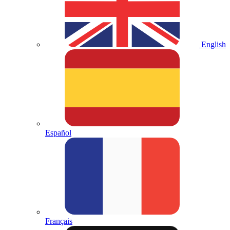
English
Español
Français