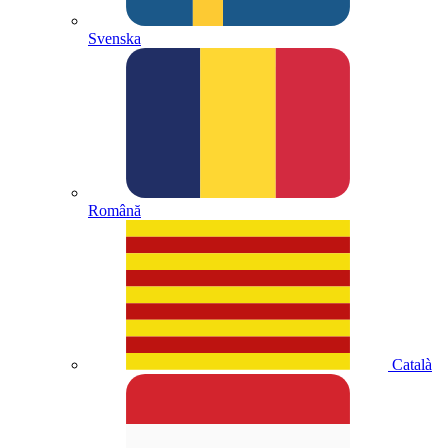
Svenska
Română
Català