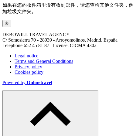
如果在您的收件箱里没有收到邮件，请您查检其他文件夹，例
如垃圾文件夹。
去
DEBOWILL TRAVEL AGENCY
C/ Somosierra 70 - 28939 - Arroyomolinos, Madrid, España |
Telephone
652 45 81 87
| License: CICMA 4302
Legal notice
Terms and General Conditions
Privacy policy
Cookies policy
Powered by
Onlinetravel