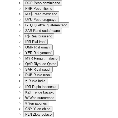
DOP
Peso dominicano
PHP
Peso filipino
MX$
Peso mexicano
UYU
Peso uruguayo
GTQ
Quetzal guatemalteco
ZAR
Rand sudafricano
R$
Real brasileño
IRR
Rial iraní
OMR
Rial omaní
YER
Rial yemení
MYR
Ringgit malasio
QAR
Riyal de Qatar
SAR
Riyal saudí
RUB
Rublo ruso
₹
Rupia india
IDR
Rupia indonesia
KZT
Tenge kazako
₩
Won surcoreano
¥
Yen japonés
CNY
Yuan chino
PLN
Zloty polaco