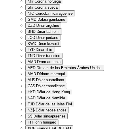
Nkr
Corona noruega
Skr
Corona sueca
NIO
Córdoba nicaragüense
GMD
Dalasi gambiano
DZD
Dinar argelino
BHD
Dinar bahreiní
JOD
Dinar jordano
KWD
Dinar kuwaití
LYD
Dinar libio
TND
Dinar tunecino
AMD
Dram armenio
AED
Dírham de los Emiratos Árabes Unidos
MAD
Dírham marroquí
AU$
Dólar australiano
CA$
Dólar canadiense
HKD
Dólar de Hong Kong
NAD
Dólar de Namibia
FJD
Dólar de las Islas Fiyi
NZ$
Dólar neozelandés
S$
Dólar singapurense
Ft
Florín húngaro
XOF
Franco CFA BCEAO