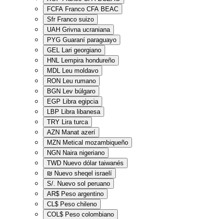
FCFA
Franco CFA BEAC
Sfr
Franco suizo
UAH
Grivna ucraniana
PYG
Guaraní paraguayo
GEL
Lari georgiano
HNL
Lempira hondureño
MDL
Leu moldavo
RON
Leu rumano
BGN
Lev búlgaro
EGP
Libra egipcia
LBP
Libra libanesa
TRY
Lira turca
AZN
Manat azerí
MZN
Metical mozambiqueño
NGN
Naira nigeriano
TWD
Nuevo dólar taiwanés
₪
Nuevo sheqel israelí
S/.
Nuevo sol peruano
AR$
Peso argentino
CL$
Peso chileno
COL$
Peso colombiano