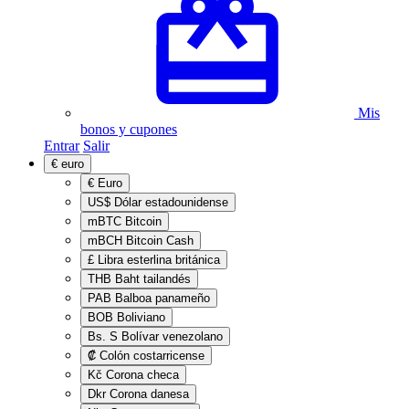
Mis
bonos y cupones
Entrar
Salir
€
euro
€
Euro
US$
Dólar estadounidense
mBTC
Bitcoin
mBCH
Bitcoin Cash
£
Libra esterlina británica
THB
Baht tailandés
PAB
Balboa panameño
BOB
Boliviano
Bs. S
Bolívar venezolano
₡
Colón costarricense
Kč
Corona checa
Dkr
Corona danesa