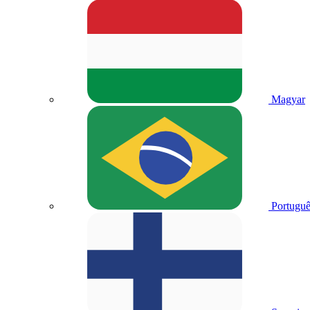
Magyar
Portuguê