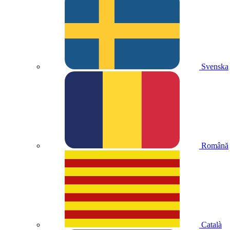
Svenska
Română
Català