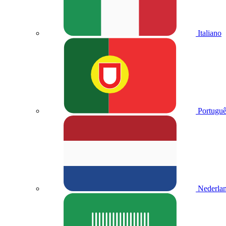
Italiano
Portuguê
Nederla