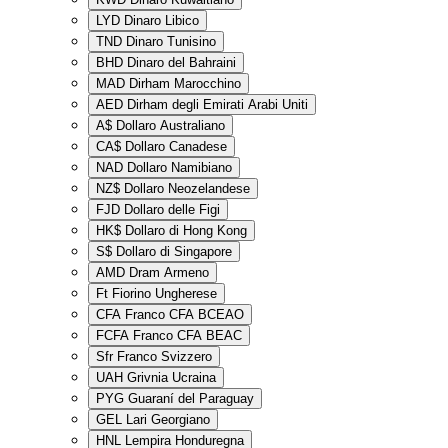
LYD
Dinaro Libico
TND
Dinaro Tunisino
BHD
Dinaro del Bahraini
MAD
Dirham Marocchino
AED
Dirham degli Emirati Arabi Uniti
A$
Dollaro Australiano
CA$
Dollaro Canadese
NAD
Dollaro Namibiano
NZ$
Dollaro Neozelandese
FJD
Dollaro delle Figi
HK$
Dollaro di Hong Kong
S$
Dollaro di Singapore
AMD
Dram Armeno
Ft
Fiorino Ungherese
CFA
Franco CFA BCEAO
FCFA
Franco CFA BEAC
Sfr
Franco Svizzero
UAH
Grivnia Ucraina
PYG
Guaraní del Paraguay
GEL
Lari Georgiano
HNL
Lempira Honduregna