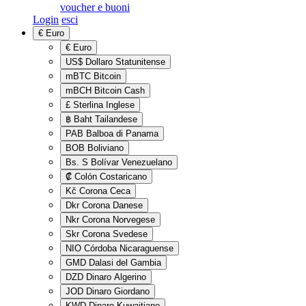
voucher e buoni
Login
esci
€
Euro
€
Euro
US$
Dollaro Statunitense
mBTC
Bitcoin
mBCH
Bitcoin Cash
£
Sterlina Inglese
฿
Baht Tailandese
PAB
Balboa di Panama
BOB
Boliviano
Bs. S
Bolívar Venezuelano
₡
Colón Costaricano
Kč
Corona Ceca
Dkr
Corona Danese
Nkr
Corona Norvegese
Skr
Corona Svedese
NIO
Córdoba Nicaraguense
GMD
Dalasi del Gambia
DZD
Dinaro Algerino
JOD
Dinaro Giordano
KWD
Dinaro Kuwaitiano