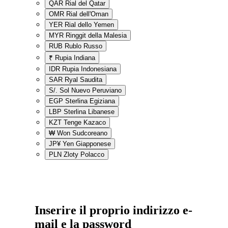
QAR
Rial del Qatar
OMR
Rial dell'Oman
YER
Rial dello Yemen
MYR
Ringgit della Malesia
RUB
Rublo Russo
₹
Rupia Indiana
IDR
Rupia Indonesiana
SAR
Ryal Saudita
S/.
Sol Nuevo Peruviano
EGP
Sterlina Egiziana
LBP
Sterlina Libanese
KZT
Tenge Kazaco
₩
Won Sudcoreano
JP¥
Yen Giapponese
PLN
Zloty Polacco
Inserire il proprio indirizzo e-
mail e la password