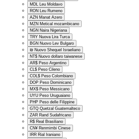
MDL
Leu Moldavo
RON
Leu Rumeno
AZN
Manat Azero
MZN
Metical mozambicano
NGN
Naira Nigeriana
TRY
Nuova Lira Turca
BGN
Nuovo Lev Bulgaro
₪
Nuovo Shequel Israeliano
NT$
Nuovo dollaro taiwanese
AR$
Peso Argentino
CL$
Peso Cileno
COL$
Peso Colombiano
DOP
Peso Dominicano
MX$
Peso Messicano
UYU
Peso Uruguaiano
PHP
Peso delle Filippine
GTQ
Quetzal Guatemalteco
ZAR
Rand Sudafricano
R$
Real Brasiliano
CN¥
Renmimbi Cinese
IRR
Rial Iraniano