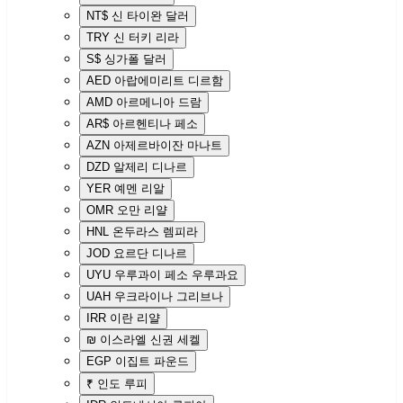
NT$
신 타이완 달러
TRY
신 터키 리라
S$
싱가폴 달러
AED
아랍에미리트 디르함
AMD
아르메니아 드람
AR$
아르헨티나 페소
AZN
아제르바이잔 마나트
DZD
알제리 디나르
YER
예멘 리알
OMR
오만 리얄
HNL
온두라스 렘피라
JOD
요르단 디나르
UYU
우루과이 페소 우루과요
UAH
우크라이나 그리브나
IRR
이란 리얄
₪
이스라엘 신권 세켈
EGP
이집트 파운드
₹
인도 루피