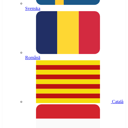
Svenska
Română
Català