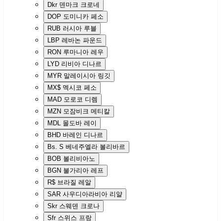
Dkr
덴마크 크로네
DOP
도미니카 페소
RUB
러시아 루블
LBP
레바논 파운드
RON
루마니아 레우
LYD
리비아 디나르
MYR
말레이시아 링깃
MX$
멕시코 페소
MAD
모로코 디렘
MZN
모잠비크 메티칼
MDL
몰도바 레이
BHD
바레인 디나르
Bs. S
베네주엘라 볼리바르
BOB
볼리비아노
BGN
불가리아 레프
R$
브라질 레알
SAR
사우디아라비아 리얄
Skr
스웨덴 크로나
Sfr
스위스 프랑