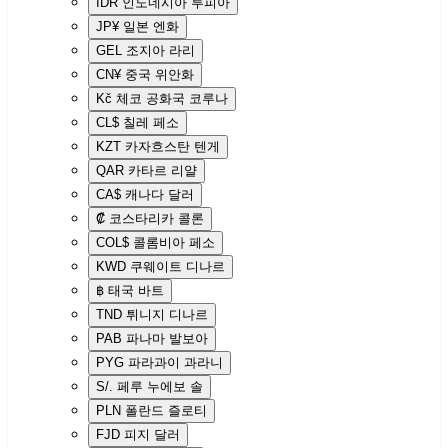
IDR
인도네시아 루피아
JP¥
일본 엔화
GEL
조지아 라리
CN¥
중국 위안화
Kč
체코 공화국 코루나
CL$
칠레 페소
KZT
카자흐스탄 텐게
QAR
카타르 리얄
CA$
캐나다 달러
₡
코스타리카 콜론
COL$
콜롬비아 페소
KWD
쿠웨이트 디나르
฿
태국 바트
TND
튀니지 디나르
PAB
파나마 발보아
PYG
파라과이 과라니
S/.
페루 누에보 솔
PLN
폴란드 즐로티
FJD
피지 달러