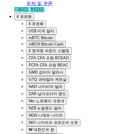
우처 및 쿠폰
로그인
나가기
€
유로화
€
유로화
US$
미국 달러
mBTC
Bitcoin
mBCH
Bitcoin Cash
£
영국령 파운드 스털링
CFA
CFA 프랑 BCEAO
FCFA
CFA 프랑 BEAC
GMD
감비아 달라시
GTQ
과테말라 케트살
NAD
나미비아 달러
ZAR
남아프리카 랜드
Nkr
노르웨이 크로네
NZ$
뉴질랜드 달러
NGN
니제르 나이라
NIO
니카라과 코르도바 오로
₩
대한민국 원