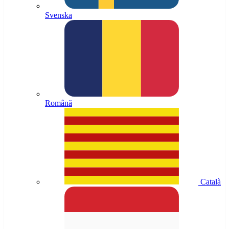
Svenska
Română
Català