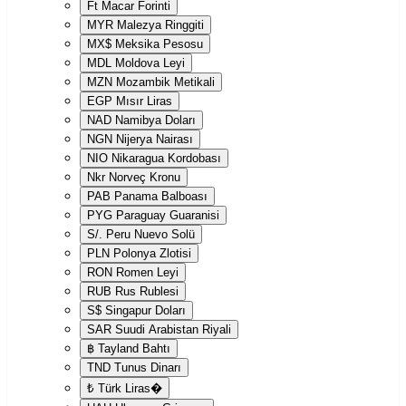
Ft
Macar Forinti
MYR
Malezya Ringgiti
MX$
Meksika Pesosu
MDL
Moldova Leyi
MZN
Mozambik Metikali
EGP
Mısır Liras
NAD
Namibya Doları
NGN
Nijerya Nairası
NIO
Nikaragua Kordobası
Nkr
Norveç Kronu
PAB
Panama Balboası
PYG
Paraguay Guaranisi
S/.
Peru Nuevo Solü
PLN
Polonya Zlotisi
RON
Romen Leyi
RUB
Rus Rublesi
S$
Singapur Doları
SAR
Suudi Arabistan Riyali
฿
Tayland Bahtı
TND
Tunus Dinarı
₺
Türk Liras�