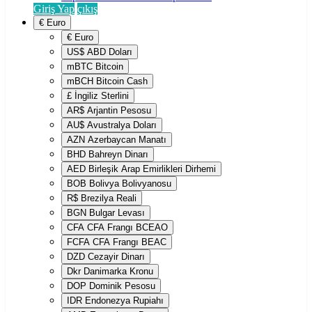
Giriş Yap
çıkış
€
Euro
€
Euro
US$
ABD Doları
mBTC
Bitcoin
mBCH
Bitcoin Cash
£
İngiliz Sterlini
AR$
Arjantin Pesosu
AU$
Avustralya Doları
AZN
Azerbaycan Manatı
BHD
Bahreyn Dinarı
AED
Birleşik Arap Emirlikleri Dirhemi
BOB
Bolivya Bolivyanosu
R$
Brezilya Reali
BGN
Bulgar Levası
CFA
CFA Frangı BCEAO
FCFA
CFA Frangı BEAC
DZD
Cezayir Dinarı
Dkr
Danimarka Kronu
DOP
Dominik Pesosu
IDR
Endonezya Rupiahı