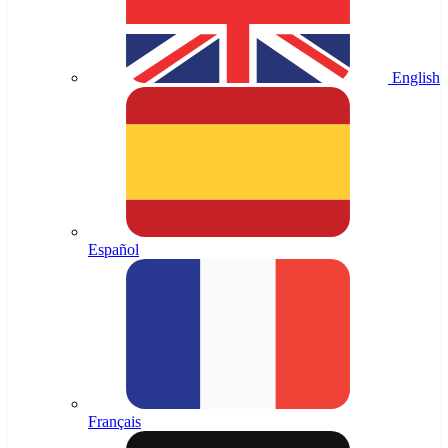
English
Español
Français