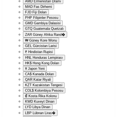
AMD
Ermenistan Dramı
MAD
Fas Dirhemi
FJD
Fiji Doları
PHP
Filipinler Pesosu
GMD
Gambiya Dalasisi
GTQ
Guatemala Quetzalı
ZAR
Güney Afrika Rand�
₩
Güney Kore Wonu
GEL
Gürcistan Larisi
₹
Hindistan Rupisi
HNL
Honduras Lempirası
HK$
Hong Kong Doları
¥
Japon Yeni
CA$
Kanada Doları
QAR
Katar Riyali
KZT
Kazakistan Tengesi
COL$
Kolombiya Pesosu
₡
Kosta Rika Kolonu
KWD
Kuveyt Dinarı
LYD
Libya Dinarı
LBP
Lübnan Liras�