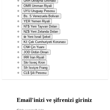
UAH
Ukrayna Grivnası
OMR
Umman Riyali
UYU
Uruguay Pesosu
Bs. S
Venezuela Bolivarı
YER
Yemen Riyali
NT$
Yeni Tayvan Doları
NZ$
Yeni Zelanda Doları
₪
Yeni İsrail Şekel
Kč
Çek Cumhuriyeti Korunası
CN¥
Çin Yuanı
JOD
Ürdün Dinarı
IRR
İran Riyali
Skr
İsveç Kron
Sfr
İsviçre Frang
CL$
Şili Pesosu
Email'inizi ve şifrenizi giriniz