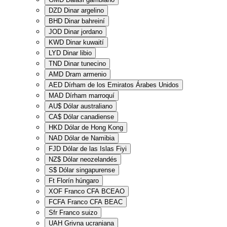
DZD
Dinar argelino
BHD
Dinar bahreiní
JOD
Dinar jordano
KWD
Dinar kuwaití
LYD
Dinar libio
TND
Dinar tunecino
AMD
Dram armenio
AED
Dírham de los Emiratos Árabes Unidos
MAD
Dírham marroquí
AU$
Dólar australiano
CA$
Dólar canadiense
HKD
Dólar de Hong Kong
NAD
Dólar de Namibia
FJD
Dólar de las Islas Fiyi
NZ$
Dólar neozelandés
S$
Dólar singapurense
Ft
Florín húngaro
XOF
Franco CFA BCEAO
FCFA
Franco CFA BEAC
Sfr
Franco suizo
UAH
Grivna ucraniana