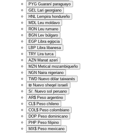
PYG
Guaraní paraguayo
GEL
Lari georgiano
HNL
Lempira hondureño
MDL
Leu moldavo
RON
Leu rumano
BGN
Lev búlgaro
EGP
Libra egipcia
LBP
Libra libanesa
TRY
Lira turca
AZN
Manat azerí
MZN
Metical mozambiqueño
NGN
Naira nigeriano
TWD
Nuevo dólar taiwanés
₪
Nuevo sheqel israelí
S/.
Nuevo sol peruano
AR$
Peso argentino
CL$
Peso chileno
COL$
Peso colombiano
DOP
Peso dominicano
PHP
Peso filipino
MX$
Peso mexicano