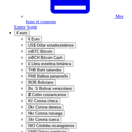
Mes
bons et coupons
Entrer
Sortir
€
euro
€
Euro
US$
Dólar estadounidense
mBTC
Bitcoin
mBCH
Bitcoin Cash
£
Libra esterlina británica
THB
Baht tailandés
PAB
Balboa panameño
BOB
Boliviano
Bs. S
Bolívar venezolano
₡
Colón costarricense
Kč
Corona checa
Dkr
Corona danesa
Nkr
Corona noruega
Skr
Corona sueca
NIO
Córdoba nicaragüense
GMD
Dalasi gambiano