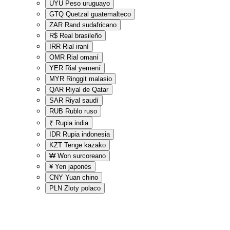
UYU
Peso uruguayo
GTQ
Quetzal guatemalteco
ZAR
Rand sudafricano
R$
Real brasileño
IRR
Rial iraní
OMR
Rial omaní
YER
Rial yemení
MYR
Ringgit malasio
QAR
Riyal de Qatar
SAR
Riyal saudí
RUB
Rublo ruso
₹
Rupia india
IDR
Rupia indonesia
KZT
Tenge kazako
₩
Won surcoreano
¥
Yen japonés
CNY
Yuan chino
PLN
Zloty polaco