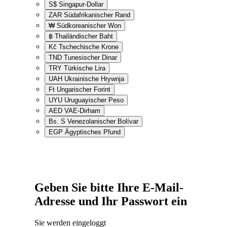
S$
Singapur-Dollar
ZAR
Südafrikanischer Rand
₩
Südkoreanischer Won
฿
Thailändischer Baht
Kč
Tschechische Krone
TND
Tunesischer Dinar
TRY
Türkische Lira
UAH
Ukrainische Hrywnja
Ft
Ungarischer Forint
UYU
Uruguayischer Peso
AED
VAE-Dirham
Bs. S
Venezolanischer Bolívar
EGP
Ägyptisches Pfund
Geben Sie bitte Ihre E-Mail-
Adresse und Ihr Passwort ein
Sie werden eingeloggt