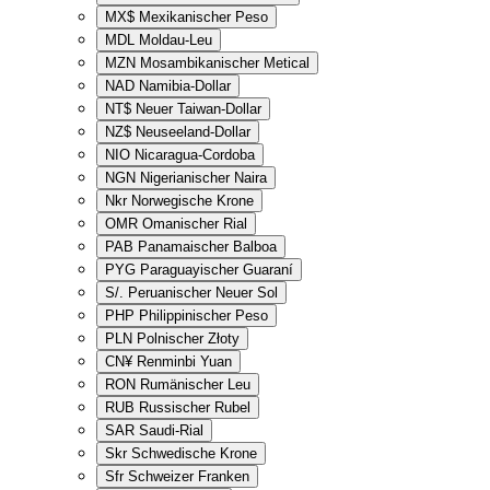
MX$
Mexikanischer Peso
MDL
Moldau-Leu
MZN
Mosambikanischer Metical
NAD
Namibia-Dollar
NT$
Neuer Taiwan-Dollar
NZ$
Neuseeland-Dollar
NIO
Nicaragua-Cordoba
NGN
Nigerianischer Naira
Nkr
Norwegische Krone
OMR
Omanischer Rial
PAB
Panamaischer Balboa
PYG
Paraguayischer Guaraní
S/.
Peruanischer Neuer Sol
PHP
Philippinischer Peso
PLN
Polnischer Złoty
CN¥
Renminbi Yuan
RON
Rumänischer Leu
RUB
Russischer Rubel
SAR
Saudi-Rial
Skr
Schwedische Krone
Sfr
Schweizer Franken