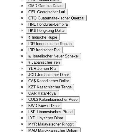
GMD
Gambia-Dalasi
GEL
Georgischer Lari
GTQ
Guatemaltekischer Quetzal
HNL
Honduras-Lempira
HK$
Hongkong-Dollar
₹
Indische Rupie
IDR
Indonesische Rupiah
IRR
Iranischer Rial
₪
Israelischer Neuer Schekel
¥
Japanischer Yen
YER
Jemen-Rial
JOD
Jordanischer Dinar
CA$
Kanadischer Dollar
KZT
Kasachischer Tenge
QAR
Katar-Riyal
COL$
Kolumbianischer Peso
KWD
Kuwait-Dinar
LBP
Libanesisches Pfund
LYD
Libyscher Dinar
MYR
Malaysischer Ringgit
MAD
Marokkanischer Dirham