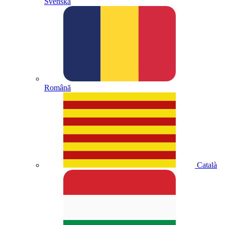
Svenska
Română
Català