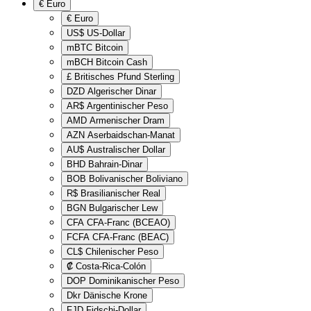
€
Euro
€
Euro
US$
US-Dollar
mBTC
Bitcoin
mBCH
Bitcoin Cash
£
Britisches Pfund Sterling
DZD
Algerischer Dinar
AR$
Argentinischer Peso
AMD
Armenischer Dram
AZN
Aserbaidschan-Manat
AU$
Australischer Dollar
BHD
Bahrain-Dinar
BOB
Bolivanischer Boliviano
R$
Brasilianischer Real
BGN
Bulgarischer Lew
CFA
CFA-Franc (BCEAO)
FCFA
CFA-Franc (BEAC)
CL$
Chilenischer Peso
₡
Costa-Rica-Colón
DOP
Dominikanischer Peso
Dkr
Dänische Krone
FJD
Fidschi-Dollar