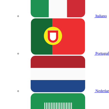
Italiano
Portuguê
Nederla