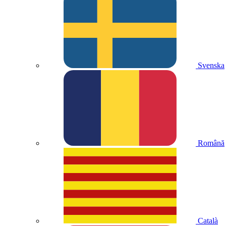
Svenska
Română
Català