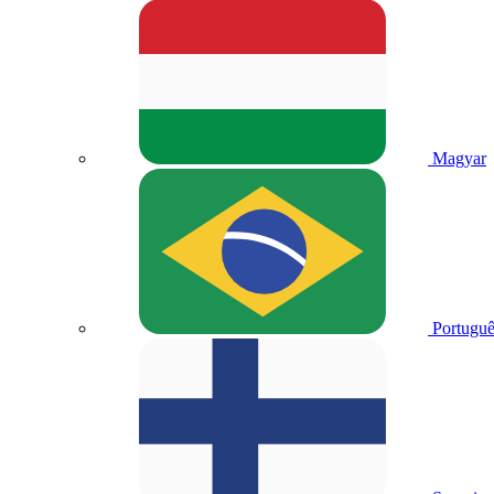
Magyar
Portuguê