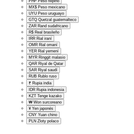
PHP
Peso filipino
MX$
Peso mexicano
UYU
Peso uruguayo
GTQ
Quetzal guatemalteco
ZAR
Rand sudafricano
R$
Real brasileño
IRR
Rial iraní
OMR
Rial omaní
YER
Rial yemení
MYR
Ringgit malasio
QAR
Riyal de Qatar
SAR
Riyal saudí
RUB
Rublo ruso
₹
Rupia india
IDR
Rupia indonesia
KZT
Tenge kazako
₩
Won surcoreano
¥
Yen japonés
CNY
Yuan chino
PLN
Zloty polaco