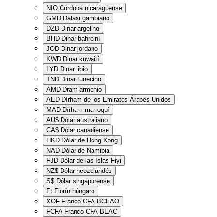
NIO
Córdoba nicaragüense
GMD
Dalasi gambiano
DZD
Dinar argelino
BHD
Dinar bahreiní
JOD
Dinar jordano
KWD
Dinar kuwaití
LYD
Dinar libio
TND
Dinar tunecino
AMD
Dram armenio
AED
Dírham de los Emiratos Árabes Unidos
MAD
Dírham marroquí
AU$
Dólar australiano
CA$
Dólar canadiense
HKD
Dólar de Hong Kong
NAD
Dólar de Namibia
FJD
Dólar de las Islas Fiyi
NZ$
Dólar neozelandés
S$
Dólar singapurense
Ft
Florín húngaro
XOF
Franco CFA BCEAO
FCFA
Franco CFA BEAC