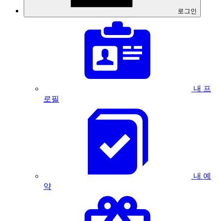
로그인
내 프
로필
내 예
약