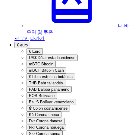
내 바
우처 및 쿠폰
로그인
나가기
€
euro
€
Euro
US$
Dólar estadounidense
mBTC
Bitcoin
mBCH
Bitcoin Cash
£
Libra esterlina británica
THB
Baht tailandés
PAB
Balboa panameño
BOB
Boliviano
Bs. S
Bolívar venezolano
₡
Colón costarricense
Kč
Corona checa
Dkr
Corona danesa
Nkr
Corona noruega
Skr
Corona sueca