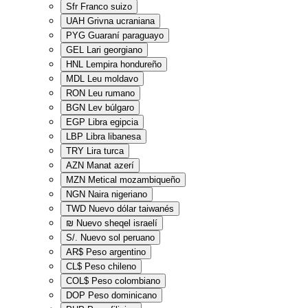
Sfr
Franco suizo
UAH
Grivna ucraniana
PYG
Guaraní paraguayo
GEL
Lari georgiano
HNL
Lempira hondureño
MDL
Leu moldavo
RON
Leu rumano
BGN
Lev búlgaro
EGP
Libra egipcia
LBP
Libra libanesa
TRY
Lira turca
AZN
Manat azerí
MZN
Metical mozambiqueño
NGN
Naira nigeriano
TWD
Nuevo dólar taiwanés
₪
Nuevo sheqel israelí
S/.
Nuevo sol peruano
AR$
Peso argentino
CL$
Peso chileno
COL$
Peso colombiano
DOP
Peso dominicano