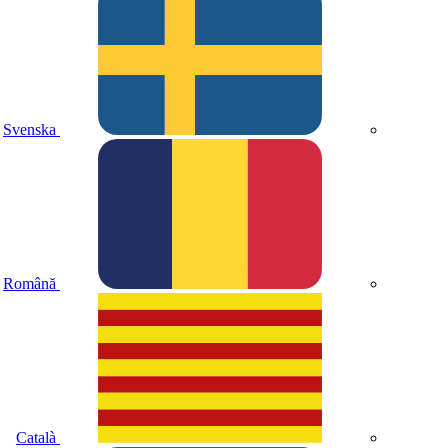
Svenska
Română
Català