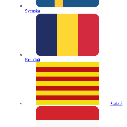
Svenska
Română
Català