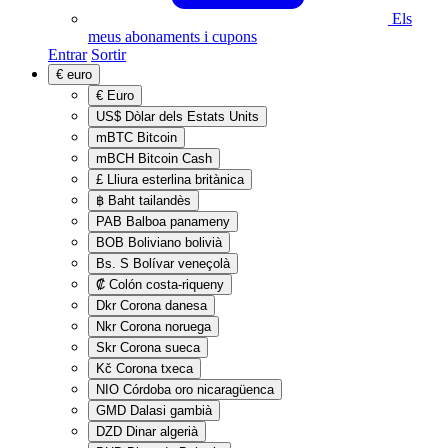
Els
meus abonaments i cupons
Entrar
Sortir
€
euro
€
Euro
US$
Dòlar dels Estats Units
mBTC
Bitcoin
mBCH
Bitcoin Cash
£
Lliura esterlina britànica
฿
Baht tailandès
PAB
Balboa panameny
BOB
Boliviano bolivià
Bs. S
Bolívar veneçolà
₡
Colón costa-riqueny
Dkr
Corona danesa
Nkr
Corona noruega
Skr
Corona sueca
Kč
Corona txeca
NIO
Córdoba oro nicaragüenca
GMD
Dalasi gambià
DZD
Dinar algerià