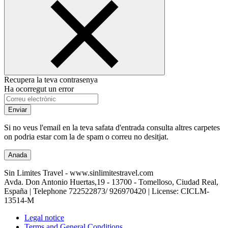
Recupera la teva contrasenya
Ha ocorregut un error
Enviar
Si no veus l'email en la teva safata d'entrada consulta altres carpetes
on podria estar com la de spam o correu no desitjat.
Anada
Sin Limites Travel - www.sinlimitestravel.com
Avda. Don Antonio Huertas,19 - 13700 - Tomelloso, Ciudad Real,
España | Telephone
722522873/ 926970420
| License: CICLM-
13514-M
Legal notice
Terms and General Conditions