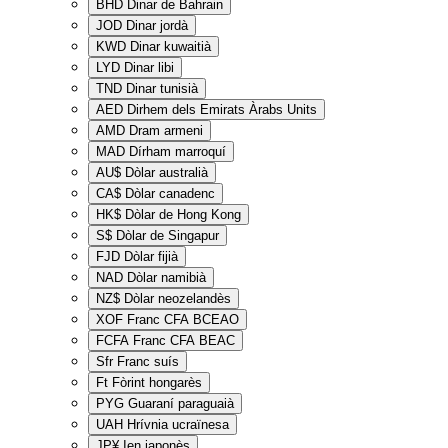
BHD
Dinar de Bahrain
JOD
Dinar jordà
KWD
Dinar kuwaitià
LYD
Dinar libi
TND
Dinar tunisià
AED
Dirhem dels Emirats Àrabs Units
AMD
Dram armeni
MAD
Dírham marroquí
AU$
Dòlar australià
CA$
Dòlar canadenc
HK$
Dòlar de Hong Kong
S$
Dòlar de Singapur
FJD
Dòlar fijià
NAD
Dòlar namibià
NZ$
Dòlar neozelandès
XOF
Franc CFA BCEAO
FCFA
Franc CFA BEAC
Sfr
Franc suís
Ft
Fòrint hongarès
PYG
Guaraní paraguaià
UAH
Hrívnia ucraïnesa
JP¥
Ien japonès