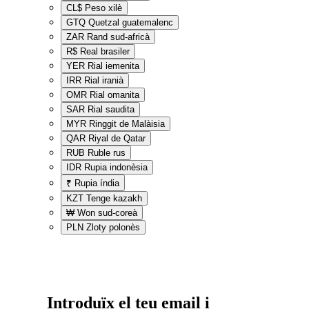
CL$
Peso xilè
GTQ
Quetzal guatemalenc
ZAR
Rand sud-africà
R$
Real brasiler
YER
Rial iemenita
IRR
Rial iranià
OMR
Rial omanita
SAR
Rial saudita
MYR
Ringgit de Malàisia
QAR
Riyal de Qatar
RUB
Ruble rus
IDR
Rupia indonèsia
₹
Rupia índia
KZT
Tenge kazakh
₩
Won sud-coreà
PLN
Zloty polonès
Introduïx el teu email i