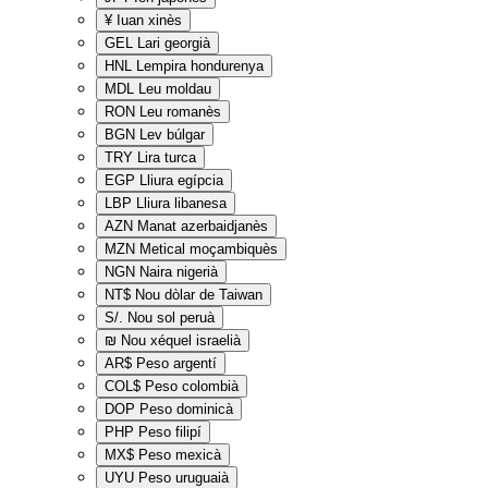
¥
Iuan xinès
GEL
Lari georgià
HNL
Lempira hondurenya
MDL
Leu moldau
RON
Leu romanès
BGN
Lev búlgar
TRY
Lira turca
EGP
Lliura egípcia
LBP
Lliura libanesa
AZN
Manat azerbaidjanès
MZN
Metical moçambiquès
NGN
Naira nigerià
NT$
Nou dòlar de Taiwan
S/.
Nou sol peruà
₪
Nou xéquel israelià
AR$
Peso argentí
COL$
Peso colombià
DOP
Peso dominicà
PHP
Peso filipí
MX$
Peso mexicà
UYU
Peso uruguaià