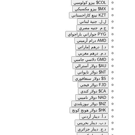
COL$
بيزو كولومبي
MX$
بيزو مكسيكي
KZT
تينغ كازاخستاني
ل.ل.‏
جنية لبناني
ج.م.‏
جنيه مصري
PYG
جواراني باراجواي
AMD
درام أرميني
د.إ.‏
درهم إماراتي
د.م.‏
درهم مغربي
GMD
دلاسي جامبي
AU$
دولار أسترالي
NT$
دولار تايواني
S$
دولار سنغافوري
FJD
دولار فيجي
CA$
دولار كندي
NAD
دولار ناميبي
NZ$
دولار نيوزيلندي
HK$
دولار هونج كونج
د.أ.‏
دينار أردني
د.ب.‏
دينار بحريني
د.ج.‏
دينار جزائري