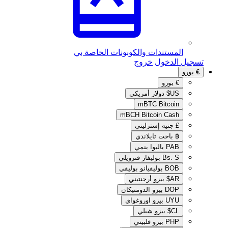
المستندات والكوبونات الخاصة بي
تسجيل الدخول
خروج
€
يورو
€
يورو
US$
دولار أمريكي
mBTC
Bitcoin
mBCH
Bitcoin Cash
£
جنيه إسترليني
฿
باخت تايلاندي
PAB
بالبوا بنمي
Bs. S
بوليفار فنزويلي
BOB
بوليفيانو بوليفي
AR$
بيزو أرجنتيني
DOP
بيزو الدومنيكان
UYU
بيزو اوروغواي
CL$
بيزو شيلي
PHP
بيزو فلبيني