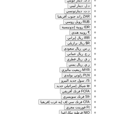
د.ك.‏
دينار كويتي
د.ل.‏
دينار ليبي
د.ت.‏
دينارتونسي
ZAR
راند جنوب أفريقيا
RUB
روبل روسي
IDR
روبية إندونيسية
₹
روبيه هندي
IRR
ريال إيراني
R$
ريال برازيلي
ر.س.‏
ريال سعودي
ر.ع.‏
ريال عماني
ر.ق.‏
ريال قطري
ر.ي.‏
ريال يمني
MYR
رينغيت ماليزي
PLN
زلوتي بولندي
S/.
سول جديد البيرو
₪
شيكل إسرائيلي جديد
FCFA
فرنك أفريقي
Sfr
فرنك سويسري
CFA
فرنك سي إف إيه غرب إفريقيا
Ft
فورينت مجري
NIO
قرطبة نيكاراغوا