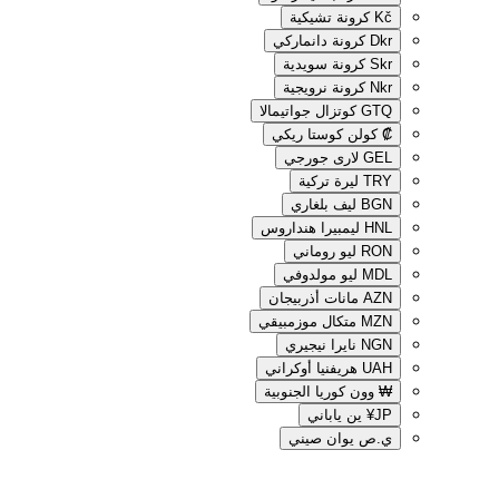
Kč
كرونة تشيكية
Dkr
كرونة دانماركي
Skr
كرونة سويدية
Nkr
كرونة نرويجية
GTQ
كوتزال جواتيمالا
₡
كولن كوستا ريكي
GEL
لارى جورجي
TRY
ليرة تركية
BGN
ليف بلغاري
HNL
ليمبيرا هنداروس
RON
ليو روماني
MDL
ليو مولدوفي
AZN
مانات أذربيجان
MZN
متكال موزمبيقي
NGN
نايرا نيجيري
UAH
هريفنيا أوكراني
₩
وون كوريا الجنوبية
JP¥
ين ياباني
ي.ص
يوان صيني