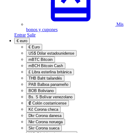
Mis
bonos y cupones
Entrar
Salir
€
euro
€
Euro
US$
Dólar estadounidense
mBTC
Bitcoin
mBCH
Bitcoin Cash
£
Libra esterlina británica
THB
Baht tailandés
PAB
Balboa panameño
BOB
Boliviano
Bs. S
Bolívar venezolano
₡
Colón costarricense
Kč
Corona checa
Dkr
Corona danesa
Nkr
Corona noruega
Skr
Corona sueca