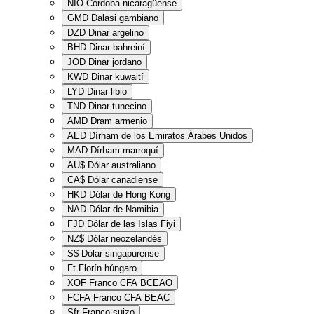
NIO
Córdoba nicaragüense
GMD
Dalasi gambiano
DZD
Dinar argelino
BHD
Dinar bahreiní
JOD
Dinar jordano
KWD
Dinar kuwaití
LYD
Dinar libio
TND
Dinar tunecino
AMD
Dram armenio
AED
Dírham de los Emiratos Árabes Unidos
MAD
Dírham marroquí
AU$
Dólar australiano
CA$
Dólar canadiense
HKD
Dólar de Hong Kong
NAD
Dólar de Namibia
FJD
Dólar de las Islas Fiyi
NZ$
Dólar neozelandés
S$
Dólar singapurense
Ft
Florín húngaro
XOF
Franco CFA BCEAO
FCFA
Franco CFA BEAC
Sfr
Franco suizo