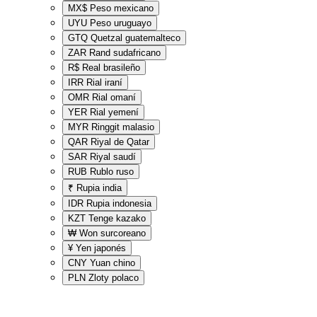
MX$
Peso mexicano
UYU
Peso uruguayo
GTQ
Quetzal guatemalteco
ZAR
Rand sudafricano
R$
Real brasileño
IRR
Rial iraní
OMR
Rial omaní
YER
Rial yemení
MYR
Ringgit malasio
QAR
Riyal de Qatar
SAR
Riyal saudí
RUB
Rublo ruso
₹
Rupia india
IDR
Rupia indonesia
KZT
Tenge kazako
₩
Won surcoreano
¥
Yen japonés
CNY
Yuan chino
PLN
Zloty polaco