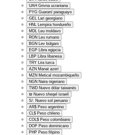
UAH
Grivna ucraniana
PYG
Guaraní paraguayo
GEL
Lari georgiano
HNL
Lempira hondureño
MDL
Leu moldavo
RON
Leu rumano
BGN
Lev búlgaro
EGP
Libra egipcia
LBP
Libra libanesa
TRY
Lira turca
AZN
Manat azerí
MZN
Metical mozambiqueño
NGN
Naira nigeriano
TWD
Nuevo dólar taiwanés
₪
Nuevo sheqel israelí
S/.
Nuevo sol peruano
AR$
Peso argentino
CL$
Peso chileno
COL$
Peso colombiano
DOP
Peso dominicano
PHP
Peso filipino