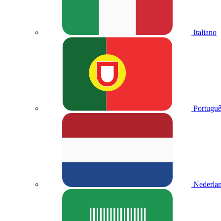
Italiano
Portuguê
Nederla