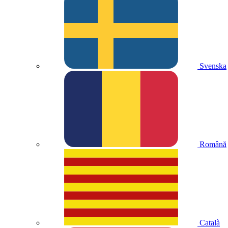
Svenska
Română
Català