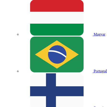
Magyar
Portuguê