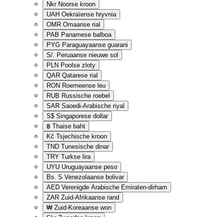
Nkr
Noorse kroon
UAH
Oekraïense hryvnia
OMR
Omaanse rial
PAB
Panamese balboa
PYG
Paraguayaanse guarani
S/.
Peruaanse nieuwe sol
PLN
Poolse zloty
QAR
Qatarese rial
RON
Roemeense leu
RUB
Russische roebel
SAR
Saoedi-Arabische riyal
S$
Singaporese dollar
฿
Thaise baht
Kč
Tsjechische kroon
TND
Tunesische dinar
TRY
Turkse lira
UYU
Uruguayaanse peso
Bs. S
Venezolaanse bolivar
AED
Verenigde Arabische Emiraten-dirham
ZAR
Zuid-Afrikaanse rand
₩
Zuid-Koreaanse won