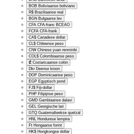
BOB
Boliviaanse boliviano
R$
Braziliaanse real
BGN
Bulgaarse lev
CFA
CFA-franc BCEAO
FCFA
CFA-frank
CA$
Canadese dollar
CL$
Chileense peso
CN¥
Chinese yuan renminbi
COL$
Colombiaanse peso
₡
Costaricaanse colón
Dkr
Deense kroon
DOP
Dominicaanse peso
EGP
Egyptisch pond
FJ$
Fiji-dollar
PHP
Filipijnse peso
GMD
Gambiaanse dalasi
GEL
Georgische lari
GTQ
Guatemalteekse quetzal
HNL
Hondurese lempira
Ft
Hongaarse forint
HK$
Hongkongse dollar