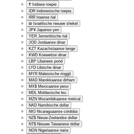
₹
Indiase roepie
IDR
Indonesische roepia
IRR
Iraanse rial
₪
Israëlische nieuwe shekel
JP¥
Japanse yen
YER
Jemenitische rial
JOD
Jordaanse dinar
KZT
Kazachstaanse tenge
KWD
Koeweitse dinar
LBP
Libanees pond
LYD
Libische dinar
MYR
Maleisische ringgit
MAD
Marokkaanse dirham
MX$
Mexicaanse peso
MDL
Moldavische leu
MZN
Mozambikaanse metical
NAD
Namibische dollar
NIO
Nicaraguaanse córdoba
NZ$
Nieuw-Zeelandse dollar
NT$
Nieuwe Taiwanese dollar
NGN
Nigeriaanse naira