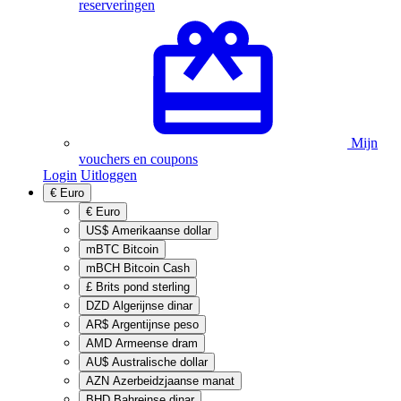
reserveringen
Mijn
vouchers en coupons
Login
Uitloggen
€
Euro
€
Euro
US$
Amerikaanse dollar
mBTC
Bitcoin
mBCH
Bitcoin Cash
£
Brits pond sterling
DZD
Algerijnse dinar
AR$
Argentijnse peso
AMD
Armeense dram
AU$
Australische dollar
AZN
Azerbeidzjaanse manat
BHD
Bahreinse dinar