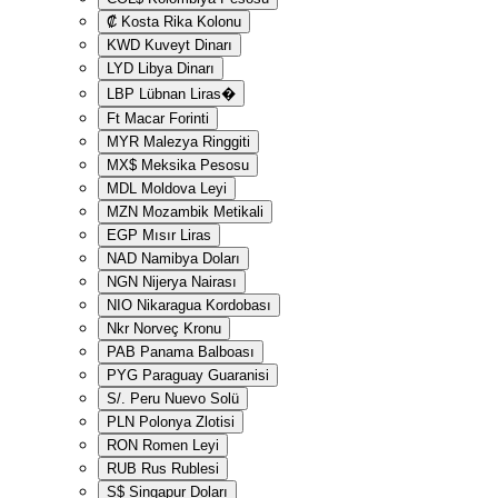
₡
Kosta Rika Kolonu
KWD
Kuveyt Dinarı
LYD
Libya Dinarı
LBP
Lübnan Liras�
Ft
Macar Forinti
MYR
Malezya Ringgiti
MX$
Meksika Pesosu
MDL
Moldova Leyi
MZN
Mozambik Metikali
EGP
Mısır Liras
NAD
Namibya Doları
NGN
Nijerya Nairası
NIO
Nikaragua Kordobası
Nkr
Norveç Kronu
PAB
Panama Balboası
PYG
Paraguay Guaranisi
S/.
Peru Nuevo Solü
PLN
Polonya Zlotisi
RON
Romen Leyi
RUB
Rus Rublesi
S$
Singapur Doları