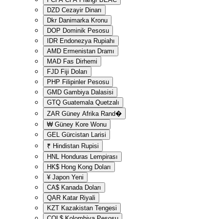
DZD
Cezayir Dinarı
Dkr
Danimarka Kronu
DOP
Dominik Pesosu
IDR
Endonezya Rupiahı
AMD
Ermenistan Dramı
MAD
Fas Dirhemi
FJD
Fiji Doları
PHP
Filipinler Pesosu
GMD
Gambiya Dalasisi
GTQ
Guatemala Quetzalı
ZAR
Güney Afrika Rand�
₩
Güney Kore Wonu
GEL
Gürcistan Larisi
₹
Hindistan Rupisi
HNL
Honduras Lempirası
HK$
Hong Kong Doları
¥
Japon Yeni
CA$
Kanada Doları
QAR
Katar Riyali
KZT
Kazakistan Tengesi
COL$
Kolombiya Pesosu