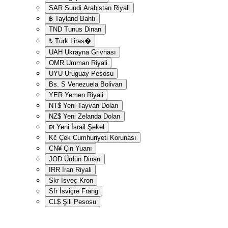
SAR
Suudi Arabistan Riyali
฿
Tayland Bahtı
TND
Tunus Dinarı
₺
Türk Liras�
UAH
Ukrayna Grivnası
OMR
Umman Riyali
UYU
Uruguay Pesosu
Bs. S
Venezuela Bolivarı
YER
Yemen Riyali
NT$
Yeni Tayvan Doları
NZ$
Yeni Zelanda Doları
₪
Yeni İsrail Şekel
Kč
Çek Cumhuriyeti Korunası
CN¥
Çin Yuanı
JOD
Ürdün Dinarı
IRR
İran Riyali
Skr
İsveç Kron
Sfr
İsviçre Frang
CL$
Şili Pesosu