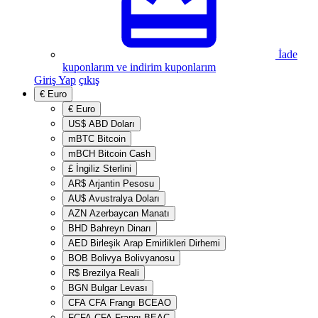
İade
kuponlarım ve indirim kuponlarım
Giriş Yap
çıkış
€
Euro
€
Euro
US$
ABD Doları
mBTC
Bitcoin
mBCH
Bitcoin Cash
£
İngiliz Sterlini
AR$
Arjantin Pesosu
AU$
Avustralya Doları
AZN
Azerbaycan Manatı
BHD
Bahreyn Dinarı
AED
Birleşik Arap Emirlikleri Dirhemi
BOB
Bolivya Bolivyanosu
R$
Brezilya Reali
BGN
Bulgar Levası
CFA
CFA Frangı BCEAO
FCFA
CFA Frangı BEAC