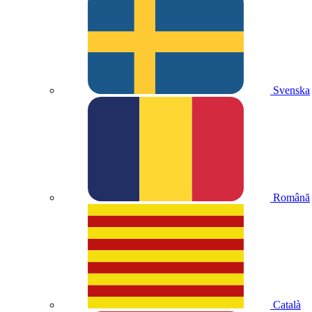
Svenska
Română
Català