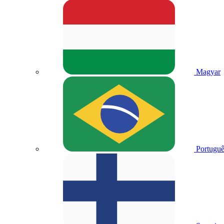
Magyar
Portuguê