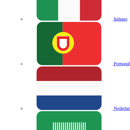
Italiano
Portuguê
Nederla