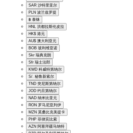
SAR
沙特里亚尔
PLN
波兰兹罗提
฿
泰铢
HNL
洪都拉斯伦皮拉
HK$
港元
AU$
澳大利亚元
BOB
玻利维亚诺
Skr
瑞典克朗
Sfr
瑞士法郎
KWD
科威特第纳尔
S/.
秘鲁新索尔
TND
突尼斯第纳尔
JOD
约旦第纳尔
NAD
纳米比亚元
RON
罗马尼亚列伊
MZN
莫桑比克美提卡
PHP
菲律宾比索
AZN
阿塞拜疆马纳特