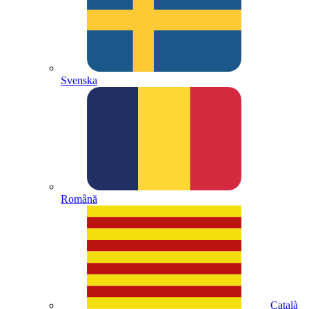
Svenska
Română
Català