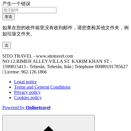
产生一个错误
发送
如果在您的收件箱里没有收到邮件，请您查检其他文件夹，例
如垃圾文件夹。
去
SITO TRAVEL - www.sitotravel.com
NO 12.BIMEH ALLEY.VILLA ST. KARIM KHAN ST -
1599815413 - Teherán, Teherán, Irán | Telephone
00989191785627
| License: 962.126.1866
Legal notice
Terms and General Conditions
Privacy policy
Cookies policy
Powered by
Onlinetravel