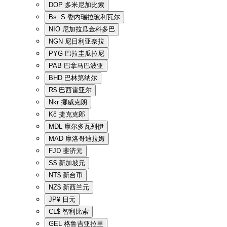
DOP
多米尼加比索
Bs. S
委内瑞拉玻利瓦尔
NIO
尼加拉瓜金科多巴
NGN
尼日利亚奈拉
PYG
巴拉圭瓜拉尼
PAB
巴拿马巴波亚
BHD
巴林第纳尔
R$
巴西雷亚尔
Nkr
挪威克朗
Kč
捷克克郎
MDL
摩尔多瓦列伊
MAD
摩洛哥迪拉姆
FJD
斐济元
S$
新加坡元
NT$
新台币
NZ$
新西兰元
JP¥
日元
CL$
智利比索
GEL
格鲁吉亚拉里