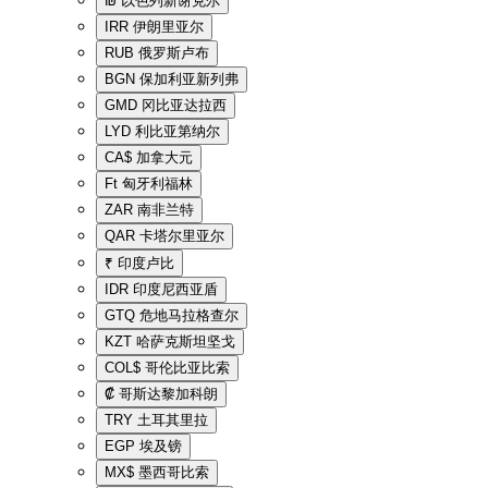
₪
以色列新谢克尔
IRR
伊朗里亚尔
RUB
俄罗斯卢布
BGN
保加利亚新列弗
GMD
冈比亚达拉西
LYD
利比亚第纳尔
CA$
加拿大元
Ft
匈牙利福林
ZAR
南非兰特
QAR
卡塔尔里亚尔
₹
印度卢比
IDR
印度尼西亚盾
GTQ
危地马拉格查尔
KZT
哈萨克斯坦坚戈
COL$
哥伦比亚比索
₡
哥斯达黎加科朗
TRY
土耳其里拉
EGP
埃及镑
MX$
墨西哥比索