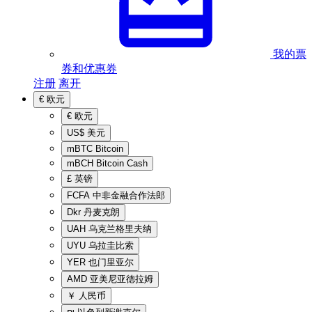
我的票
券和优惠券
注册
离开
€
欧元
€
欧元
US$
美元
mBTC
Bitcoin
mBCH
Bitcoin Cash
£
英镑
FCFA
中非金融合作法郎
Dkr
丹麦克朗
UAH
乌克兰格里夫纳
UYU
乌拉圭比索
YER
也门里亚尔
AMD
亚美尼亚德拉姆
￥
人民币