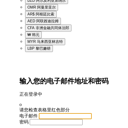
DZD
阿尔及利亚第纳尔
OMR
阿曼里亚尔
AR$
阿根廷比索
AED
阿联酋迪拉姆
CFA
非洲金融共同体法郎
₩
韩元
MYR
马来西亚林吉特
LBP
黎巴嫩镑
输入您的电子邮件地址和密码
正在登录中
o
请您检查表格里红色部分
电子邮件
密码