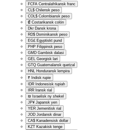
FCFA
Centralafrikansk franc
CL$
Chilensk peso
COL$
Colombiansk peso
₡
Costarikansk colón
Dkr
Dansk krona
RD$
Dominikansk peso
EG£
Egyptiskt pund
PHP
Filippinsk peso
GMD
Gambisk dalasi
GEL
Georgisk lari
GTQ
Guatemalansk quetzal
HNL
Honduransk lempira
₹
Indisk rupie
IDR
Indonesisk rupiah
IRR
Iransk rial
₪
Israelisk ny shekel
JP¥
Japansk yen
YER
Jemenitisk rial
JOD
Jordansk dinar
CA$
Kanadensisk dollar
KZT
Kazakisk tenge