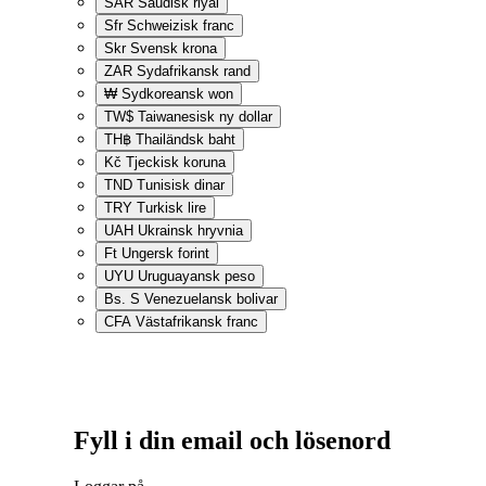
SAR
Saudisk riyal
Sfr
Schweizisk franc
Skr
Svensk krona
ZAR
Sydafrikansk rand
₩
Sydkoreansk won
TW$
Taiwanesisk ny dollar
TH฿
Thailändsk baht
Kč
Tjeckisk koruna
TND
Tunisisk dinar
TRY
Turkisk lire
UAH
Ukrainsk hryvnia
Ft
Ungersk forint
UYU
Uruguayansk peso
Bs. S
Venezuelansk bolivar
CFA
Västafrikansk franc
Fyll i din email och lösenord