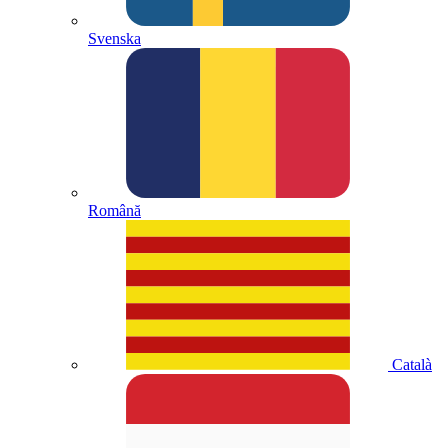
Svenska
Română
Català