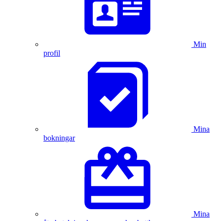
Min
profil
Mina
bokningar
Mina