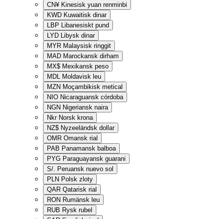
CN¥
Kinesisk yuan renminbi
KWD
Kuwaitisk dinar
LBP
Libanesiskt pund
LYD
Libysk dinar
MYR
Malaysisk ringgit
MAD
Marockansk dirham
MX$
Mexikansk peso
MDL
Moldavisk leu
MZN
Moçambikisk metical
NIO
Nicaraguansk córdoba
NGN
Nigeriansk naira
Nkr
Norsk krona
NZ$
Nyzeeländsk dollar
OMR
Omansk rial
PAB
Panamansk balboa
PYG
Paraguayansk guarani
S/.
Peruansk nuevo sol
PLN
Polsk zloty
QAR
Qatarisk rial
RON
Rumänsk leu
RUB
Rysk rubel