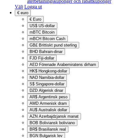
återbetalningskuponger och rabattkuponger
Välj
Logga ut
€
euro
€
Euro
US$
US-dollar
mBTC
Bitcoin
mBCH
Bitcoin Cash
GB£
Brittiskt pund sterling
BHD
Bahrain-dinar
FJD
Fiji-dollar
AED
Förenade Arabemiratens dirham
HK$
Hongkong-dollar
NAD
Namibia-dollar
S$
Singapore-dollar
DZD
Algerisk dinar
AR$
Argentinsk peso
AMD
Armenisk dram
AU$
Australisk dollar
AZN
Azerbajdzjansk manat
BOB
Boliviansk boliviano
BR$
Brasiliansk real
BGN
Bulgarisk lev