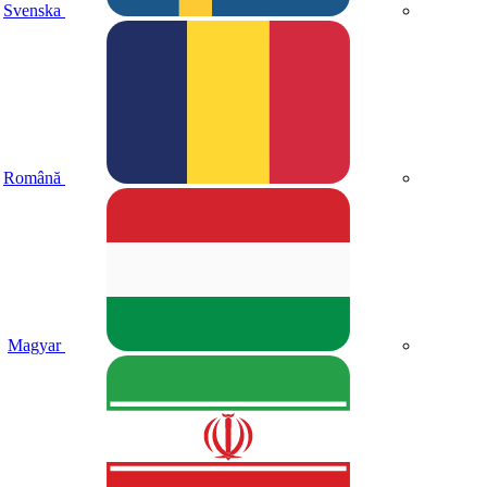
Svenska
Română
Magyar