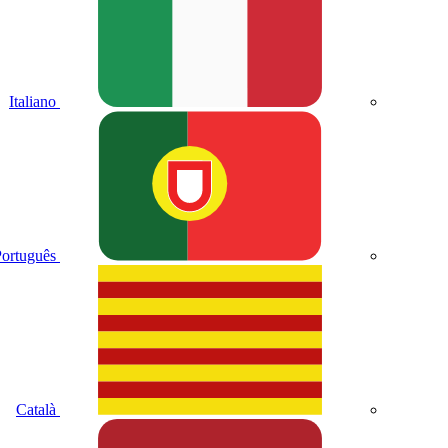
Italiano
ortuguês
Català