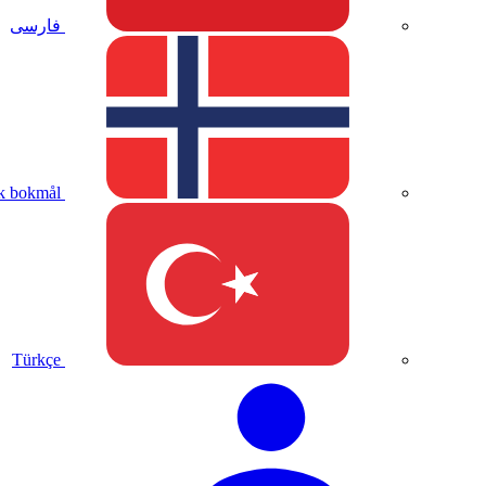
فارسی
k bokmål
Türkçe