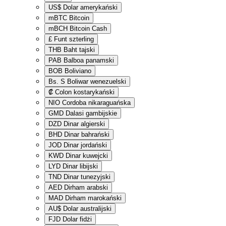
US$
Dolar amerykański
mBTC
Bitcoin
mBCH
Bitcoin Cash
£
Funt szterling
THB
Baht tajski
PAB
Balboa panamski
BOB
Boliviano
Bs. S
Boliwar wenezuelski
₡
Colon kostarykański
NIO
Cordoba nikaraguańska
GMD
Dalasi gambijskie
DZD
Dinar algierski
BHD
Dinar bahrański
JOD
Dinar jordański
KWD
Dinar kuwejcki
LYD
Dinar libijski
TND
Dinar tunezyjski
AED
Dirham arabski
MAD
Dirham marokański
AU$
Dolar australijski
FJD
Dolar fidżi