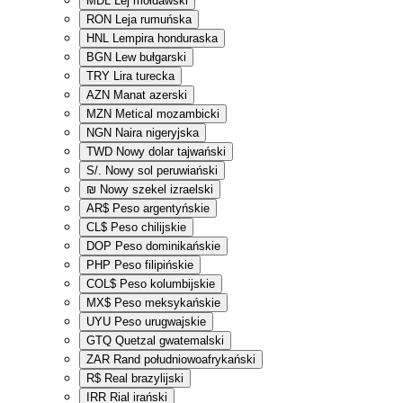
MDL
Lej mołdawski
RON
Leja rumuńska
HNL
Lempira honduraska
BGN
Lew bułgarski
TRY
Lira turecka
AZN
Manat azerski
MZN
Metical mozambicki
NGN
Naira nigeryjska
TWD
Nowy dolar tajwański
S/.
Nowy sol peruwiański
₪
Nowy szekel izraelski
AR$
Peso argentyńskie
CL$
Peso chilijskie
DOP
Peso dominikańskie
PHP
Peso filipińskie
COL$
Peso kolumbijskie
MX$
Peso meksykańskie
UYU
Peso urugwajskie
GTQ
Quetzal gwatemalski
ZAR
Rand południowoafrykański
R$
Real brazylijski
IRR
Rial irański