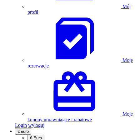
Mój
profil
Moje
rezerwacje
Moje
kupony uprawniające i rabatowe
Login
wyloguj
€
euro
€
Euro