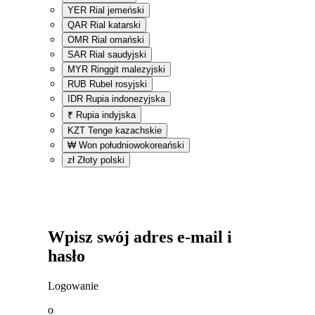
YER
Rial jemeński
QAR
Rial katarski
OMR
Rial omański
SAR
Rial saudyjski
MYR
Ringgit malezyjski
RUB
Rubel rosyjski
IDR
Rupia indonezyjska
₹
Rupia indyjska
KZT
Tenge kazachskie
₩
Won południowokoreański
zł
Złoty polski
Wpisz swój adres e-mail i
hasło
Logowanie
o