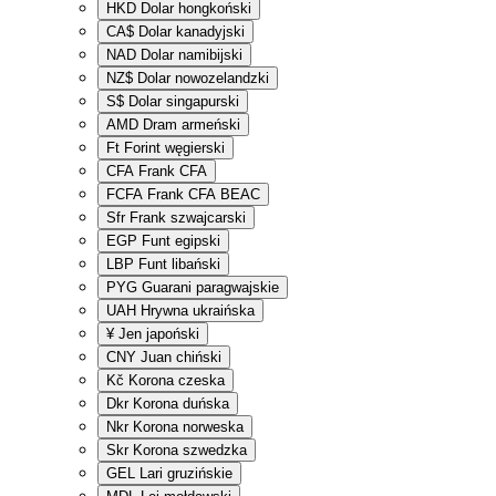
HKD
Dolar hongkoński
CA$
Dolar kanadyjski
NAD
Dolar namibijski
NZ$
Dolar nowozelandzki
S$
Dolar singapurski
AMD
Dram armeński
Ft
Forint węgierski
CFA
Frank CFA
FCFA
Frank CFA BEAC
Sfr
Frank szwajcarski
EGP
Funt egipski
LBP
Funt libański
PYG
Guarani paragwajskie
UAH
Hrywna ukraińska
¥
Jen japoński
CNY
Juan chiński
Kč
Korona czeska
Dkr
Korona duńska
Nkr
Korona norweska
Skr
Korona szwedzka
GEL
Lari gruzińskie