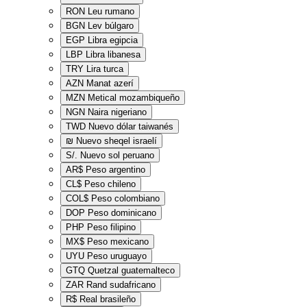
RON
Leu rumano
BGN
Lev búlgaro
EGP
Libra egipcia
LBP
Libra libanesa
TRY
Lira turca
AZN
Manat azerí
MZN
Metical mozambiqueño
NGN
Naira nigeriano
TWD
Nuevo dólar taiwanés
₪
Nuevo sheqel israelí
S/.
Nuevo sol peruano
AR$
Peso argentino
CL$
Peso chileno
COL$
Peso colombiano
DOP
Peso dominicano
PHP
Peso filipino
MX$
Peso mexicano
UYU
Peso uruguayo
GTQ
Quetzal guatemalteco
ZAR
Rand sudafricano
R$
Real brasileño