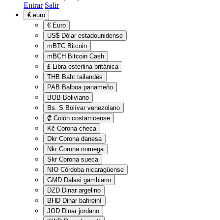
Entrar
Salir
€
euro
€
Euro
US$
Dólar estadounidense
mBTC
Bitcoin
mBCH
Bitcoin Cash
£
Libra esterlina británica
THB
Baht tailandés
PAB
Balboa panameño
BOB
Boliviano
Bs. S
Bolívar venezolano
₡
Colón costarricense
Kč
Corona checa
Dkr
Corona danesa
Nkr
Corona noruega
Skr
Corona sueca
NIO
Córdoba nicaragüense
GMD
Dalasi gambiano
DZD
Dinar argelino
BHD
Dinar bahreiní
JOD
Dinar jordano