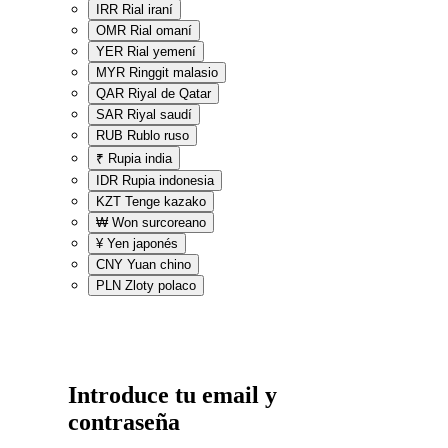
IRR
Rial iraní
OMR
Rial omaní
YER
Rial yemení
MYR
Ringgit malasio
QAR
Riyal de Qatar
SAR
Riyal saudí
RUB
Rublo ruso
₹
Rupia india
IDR
Rupia indonesia
KZT
Tenge kazako
₩
Won surcoreano
¥
Yen japonés
CNY
Yuan chino
PLN
Zloty polaco
Introduce tu email y
contraseña