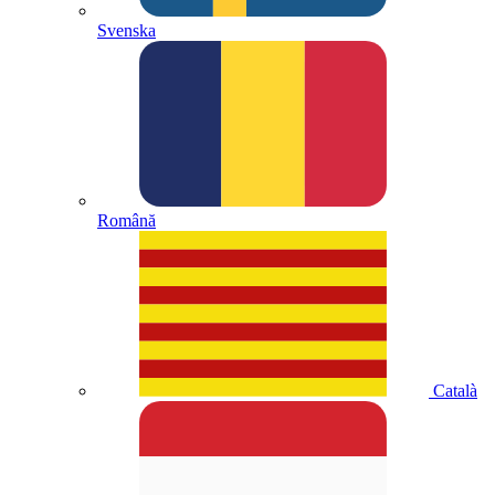
Svenska
Română
Català