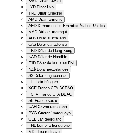
KWD
Dinar kuwaití
LYD
Dinar libio
TND
Dinar tunecino
AMD
Dram armenio
AED
Dírham de los Emiratos Árabes Unidos
MAD
Dírham marroquí
AU$
Dólar australiano
CA$
Dólar canadiense
HKD
Dólar de Hong Kong
NAD
Dólar de Namibia
FJD
Dólar de las Islas Fiyi
NZ$
Dólar neozelandés
S$
Dólar singapurense
Ft
Florín húngaro
XOF
Franco CFA BCEAO
FCFA
Franco CFA BEAC
Sfr
Franco suizo
UAH
Grivna ucraniana
PYG
Guaraní paraguayo
GEL
Lari georgiano
HNL
Lempira hondureño
MDL
Leu moldavo