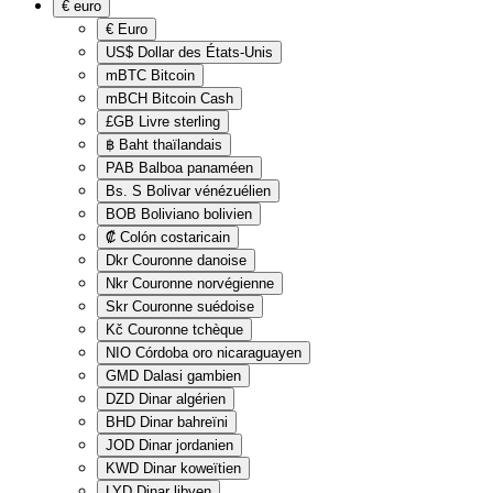
€
euro
€
Euro
US$
Dollar des États-Unis
mBTC
Bitcoin
mBCH
Bitcoin Cash
£GB
Livre sterling
฿
Baht thaïlandais
PAB
Balboa panaméen
Bs. S
Bolivar vénézuélien
BOB
Boliviano bolivien
₡
Colón costaricain
Dkr
Couronne danoise
Nkr
Couronne norvégienne
Skr
Couronne suédoise
Kč
Couronne tchèque
NIO
Córdoba oro nicaraguayen
GMD
Dalasi gambien
DZD
Dinar algérien
BHD
Dinar bahreïni
JOD
Dinar jordanien
KWD
Dinar koweïtien
LYD
Dinar libyen