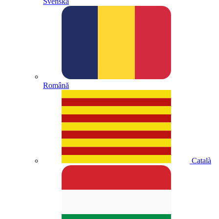
Svenska
Română
Català