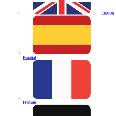
English
Español
Français