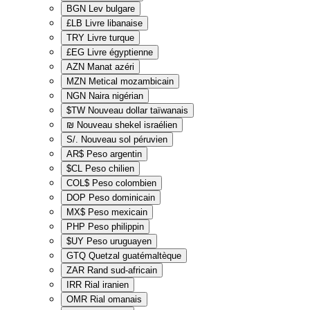
BGN
Lev bulgare
£LB
Livre libanaise
TRY
Livre turque
£EG
Livre égyptienne
AZN
Manat azéri
MZN
Metical mozambicain
NGN
Naira nigérian
$TW
Nouveau dollar taïwanais
₪
Nouveau shekel israélien
S/.
Nouveau sol péruvien
AR$
Peso argentin
$CL
Peso chilien
COL$
Peso colombien
DOP
Peso dominicain
MX$
Peso mexicain
PHP
Peso philippin
$UY
Peso uruguayen
GTQ
Quetzal guatémaltèque
ZAR
Rand sud-africain
IRR
Rial iranien
OMR
Rial omanais