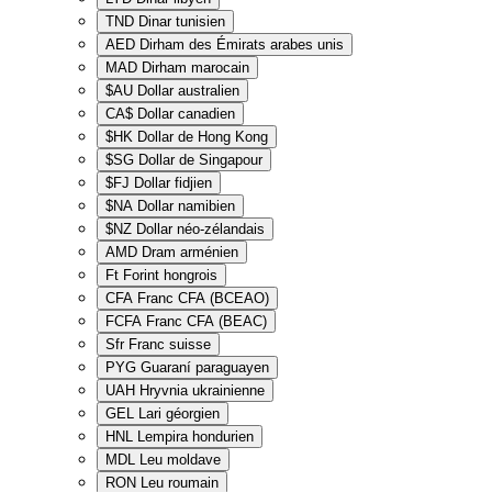
TND
Dinar tunisien
AED
Dirham des Émirats arabes unis
MAD
Dirham marocain
$AU
Dollar australien
CA$
Dollar canadien
$HK
Dollar de Hong Kong
$SG
Dollar de Singapour
$FJ
Dollar fidjien
$NA
Dollar namibien
$NZ
Dollar néo-zélandais
AMD
Dram arménien
Ft
Forint hongrois
CFA
Franc CFA (BCEAO)
FCFA
Franc CFA (BEAC)
Sfr
Franc suisse
PYG
Guaraní paraguayen
UAH
Hryvnia ukrainienne
GEL
Lari géorgien
HNL
Lempira hondurien
MDL
Leu moldave
RON
Leu roumain