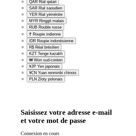
QAR
Rial qatari
SAR
Rial saoudien
YER
Rial yéménite
MYR
Ringgit malais
RUB
Rouble russe
₹
Roupie indienne
IDR
Roupie indonésienne
R$
Réal brésilien
KZT
Tenge kazakh
₩
Won sud-coréen
¥JP
Yen japonais
¥CN
Yuan renminbi chinois
PLN
Zloty polonais
Saisissez votre adresse e-mail
et votre mot de passe
Connexion en cours