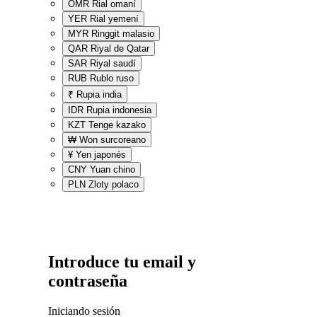
OMR
Rial omaní
YER
Rial yemení
MYR
Ringgit malasio
QAR
Riyal de Qatar
SAR
Riyal saudí
RUB
Rublo ruso
₹
Rupia india
IDR
Rupia indonesia
KZT
Tenge kazako
₩
Won surcoreano
¥
Yen japonés
CNY
Yuan chino
PLN
Zloty polaco
Introduce tu email y
contraseña
Iniciando sesión