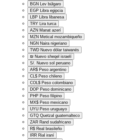
BGN
Lev búlgaro
EGP
Libra egipcia
LBP
Libra libanesa
TRY
Lira turca
AZN
Manat azerí
MZN
Metical mozambiqueño
NGN
Naira nigeriano
TWD
Nuevo dólar taiwanés
₪
Nuevo sheqel israelí
S/.
Nuevo sol peruano
AR$
Peso argentino
CL$
Peso chileno
COL$
Peso colombiano
DOP
Peso dominicano
PHP
Peso filipino
MX$
Peso mexicano
UYU
Peso uruguayo
GTQ
Quetzal guatemalteco
ZAR
Rand sudafricano
R$
Real brasileño
IRR
Rial iraní