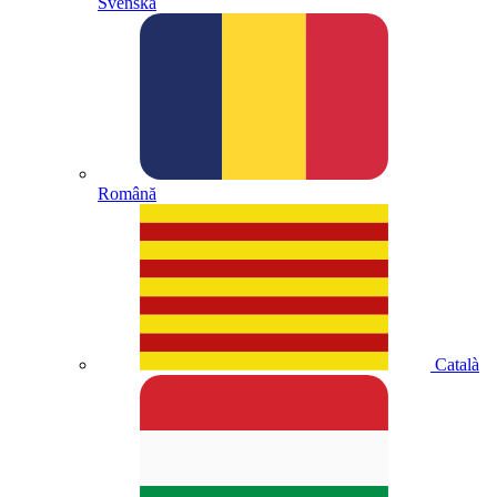
Svenska
Română
Català