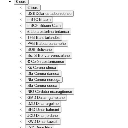
€
euro
€
Euro
US$
Dólar estadounidense
mBTC
Bitcoin
mBCH
Bitcoin Cash
£
Libra esterlina británica
THB
Baht tailandés
PAB
Balboa panameño
BOB
Boliviano
Bs. S
Bolívar venezolano
₡
Colón costarricense
Kč
Corona checa
Dkr
Corona danesa
Nkr
Corona noruega
Skr
Corona sueca
NIO
Córdoba nicaragüense
GMD
Dalasi gambiano
DZD
Dinar argelino
BHD
Dinar bahreiní
JOD
Dinar jordano
KWD
Dinar kuwaití
LYD
Dinar libio