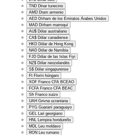
TND
Dinar tunecino
AMD
Dram armenio
AED
Dírham de los Emiratos Árabes Unidos
MAD
Dírham marroquí
AU$
Dólar australiano
CA$
Dólar canadiense
HKD
Dólar de Hong Kong
NAD
Dólar de Namibia
FJD
Dólar de las Islas Fiyi
NZ$
Dólar neozelandés
S$
Dólar singapurense
Ft
Florín húngaro
XOF
Franco CFA BCEAO
FCFA
Franco CFA BEAC
Sfr
Franco suizo
UAH
Grivna ucraniana
PYG
Guaraní paraguayo
GEL
Lari georgiano
HNL
Lempira hondureño
MDL
Leu moldavo
RON
Leu rumano