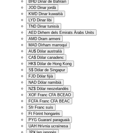
BHD
Dinar de Bahrain
JOD
Dinar jordà
KWD
Dinar kuwaitià
LYD
Dinar libi
TND
Dinar tunisià
AED
Dirhem dels Emirats Àrabs Units
AMD
Dram armeni
MAD
Dírham marroquí
AU$
Dòlar australià
CA$
Dòlar canadenc
HK$
Dòlar de Hong Kong
S$
Dòlar de Singapur
FJD
Dòlar fijià
NAD
Dòlar namibià
NZ$
Dòlar neozelandès
XOF
Franc CFA BCEAO
FCFA
Franc CFA BEAC
Sfr
Franc suís
Ft
Fòrint hongarès
PYG
Guaraní paraguaià
UAH
Hrívnia ucraïnesa
JP¥
Ien japonès