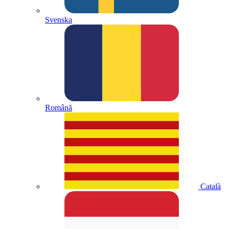
Svenska
Română
Català