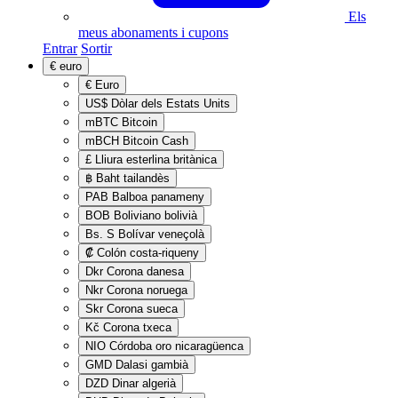
Els
meus abonaments i cupons
Entrar
Sortir
€
euro
€
Euro
US$
Dòlar dels Estats Units
mBTC
Bitcoin
mBCH
Bitcoin Cash
£
Lliura esterlina britànica
฿
Baht tailandès
PAB
Balboa panameny
BOB
Boliviano bolivià
Bs. S
Bolívar veneçolà
₡
Colón costa-riqueny
Dkr
Corona danesa
Nkr
Corona noruega
Skr
Corona sueca
Kč
Corona txeca
NIO
Córdoba oro nicaragüenca
GMD
Dalasi gambià
DZD
Dinar algerià