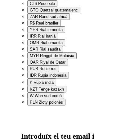
CL$
Peso xilè
GTQ
Quetzal guatemalenc
ZAR
Rand sud-africà
R$
Real brasiler
YER
Rial iemenita
IRR
Rial iranià
OMR
Rial omanita
SAR
Rial saudita
MYR
Ringgit de Malàisia
QAR
Riyal de Qatar
RUB
Ruble rus
IDR
Rupia indonèsia
₹
Rupia índia
KZT
Tenge kazakh
₩
Won sud-coreà
PLN
Zloty polonès
Introduïx el teu email i