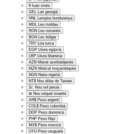
¥
Iuan xinès
GEL
Lari georgià
HNL
Lempira hondurenya
MDL
Leu moldau
RON
Leu romanès
BGN
Lev búlgar
TRY
Lira turca
EGP
Lliura egípcia
LBP
Lliura libanesa
AZN
Manat azerbaidjanès
MZN
Metical moçambiquès
NGN
Naira nigerià
NT$
Nou dòlar de Taiwan
S/.
Nou sol peruà
₪
Nou xéquel israelià
AR$
Peso argentí
COL$
Peso colombià
DOP
Peso dominicà
PHP
Peso filipí
MX$
Peso mexicà
UYU
Peso uruguaià