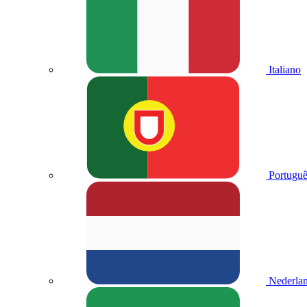
Italiano
Portuguê
Nederla