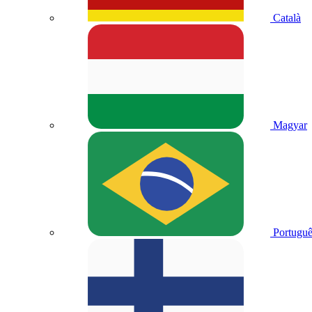
Català
Magyar
Portuguê