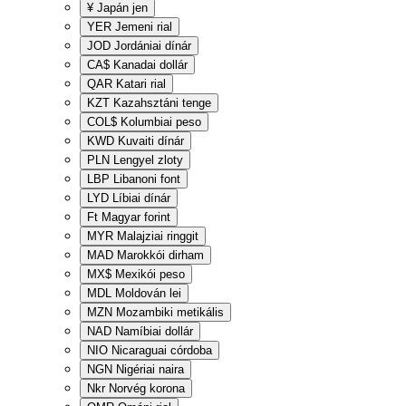
¥
Japán jen
YER
Jemeni rial
JOD
Jordániai dínár
CA$
Kanadai dollár
QAR
Katari rial
KZT
Kazahsztáni tenge
COL$
Kolumbiai peso
KWD
Kuvaiti dínár
PLN
Lengyel zloty
LBP
Libanoni font
LYD
Líbiai dínár
Ft
Magyar forint
MYR
Malajziai ringgit
MAD
Marokkói dirham
MX$
Mexikói peso
MDL
Moldován lei
MZN
Mozambiki metikális
NAD
Namíbiai dollár
NIO
Nicaraguai córdoba
NGN
Nigériai naira
Nkr
Norvég korona