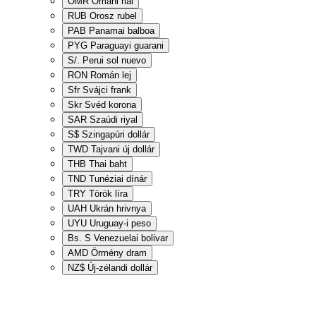
OMR
Ománi rial
RUB
Orosz rubel
PAB
Panamai balboa
PYG
Paraguayi guarani
S/.
Perui sol nuevo
RON
Román lej
Sfr
Svájci frank
Skr
Svéd korona
SAR
Szaúdi riyal
S$
Szingapúri dollár
TWD
Tajvani új dollár
THB
Thai baht
TND
Tunéziai dínár
TRY
Török líra
UAH
Ukrán hrivnya
UYU
Uruguay-i peso
Bs. S
Venezuelai bolivar
AMD
Örmény dram
NZ$
Új-zélandi dollár