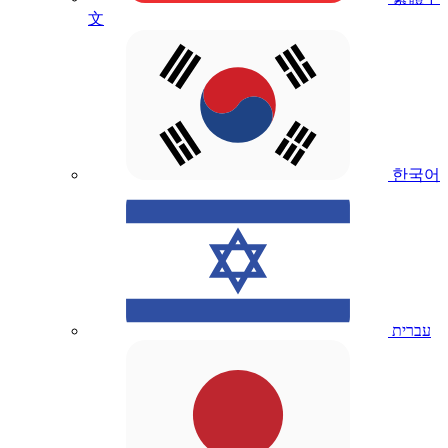
文
한국어
עברית