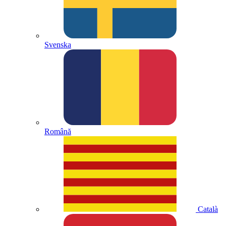
Svenska
Română
Català