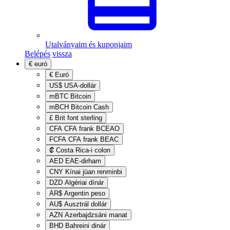
Utalványaim és kuponjaim
Belépés
vissza
€
euró
€
Euró
US$
USA-dollár
mBTC
Bitcoin
mBCH
Bitcoin Cash
£
Brit font sterling
CFA
CFA frank BCEAO
FCFA
CFA frank BEAC
₡
Costa Rica-i colon
AED
EAE-dirham
CNY
Kínai jüan renminbi
DZD
Algériai dínár
AR$
Argentin peso
AU$
Ausztrál dollár
AZN
Azerbajdzsáni manat
BHD
Bahreini dinár