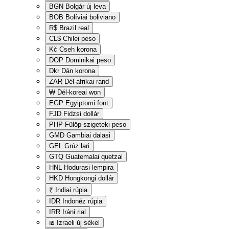
BGN
Bolgár új leva
BOB
Bolíviai boliviano
R$
Brazil real
CL$
Chilei peso
Kč
Cseh korona
DOP
Dominikai peso
Dkr
Dán korona
ZAR
Dél-afrikai rand
₩
Dél-koreai won
EGP
Egyiptomi font
FJD
Fidzsi dollár
PHP
Fülöp-szigeteki peso
GMD
Gambiai dalasi
GEL
Grúz lari
GTQ
Guatemalai quetzal
HNL
Hodurasi lempira
HKD
Hongkongi dollár
₹
Indiai rúpia
IDR
Indonéz rúpia
IRR
Iráni rial
₪
Izraeli új sékel